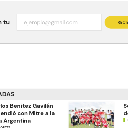
n tu
RECI
ADAS
los Benítez Gavilán
S
endió con Mitre a la
d
a Argentina
PORTES