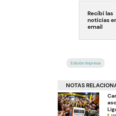
Recibí las
noticias e
email
Edición Impresa
NOTAS RELACION
Car
asc
Lig
DE