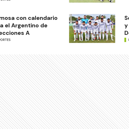
mosa con calendario
S
a el Argentino de
y
ecciones A
D
PORTES