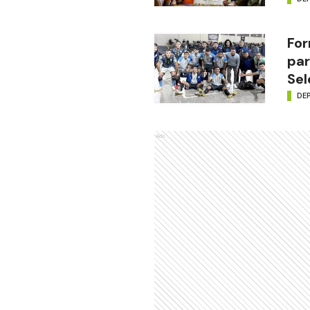
For
par
Sel
DE
Ads