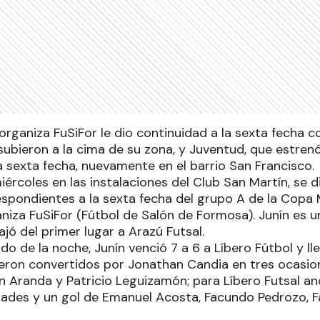
rganiza FuSiFor le dio continuidad a la sexta fecha co
subieron a la cima de su zona, y Juventud, que estren
a sexta fecha, nuevamente en el barrio San Francisco.
iércoles en las instalaciones del Club San Martín, se d
spondientes a la sexta fecha del grupo A de la Copa 
niza FuSiFor (Fútbol de Salón de Formosa). Junín es un
jó del primer lugar a Arazú Futsal.
ido de la noche, Junín venció 7 a 6 a Líbero Fútbol y ll
ueron convertidos por Jonathan Candia en tres ocasion
án Aranda y Patricio Leguizamón; para Líbero Futsal a
ades y un gol de Emanuel Acosta, Facundo Pedrozo, F