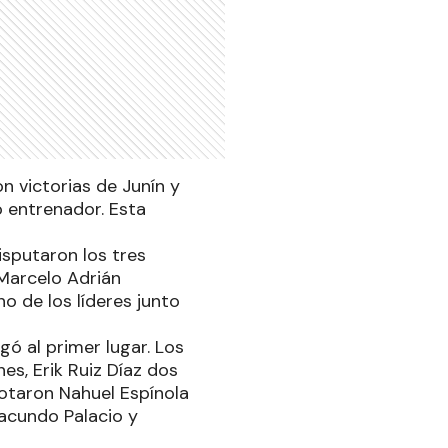
n victorias de Junín y
ó entrenador. Esta
isputaron los tres
Marcelo Adrián
o de los líderes junto
egó al primer lugar. Los
es, Erik Ruiz Díaz dos
notaron Nahuel Espínola
acundo Palacio y