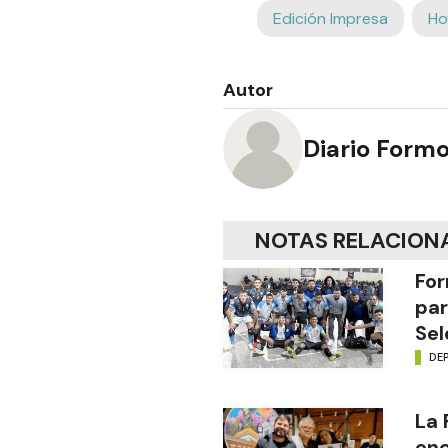
Edición Impresa
Ho
Autor
Diario Form
NOTAS RELACION
For
par
Sel
DE
La
enc