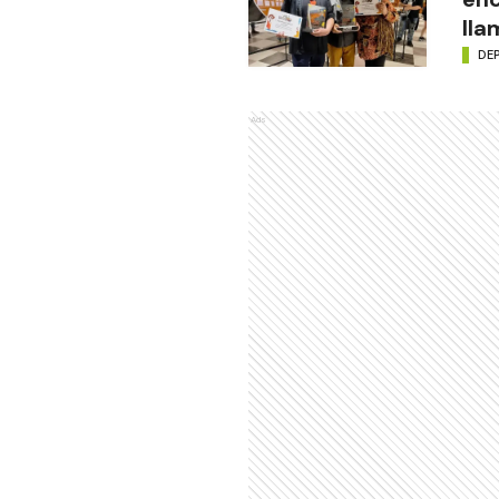
lla
DE
Ads