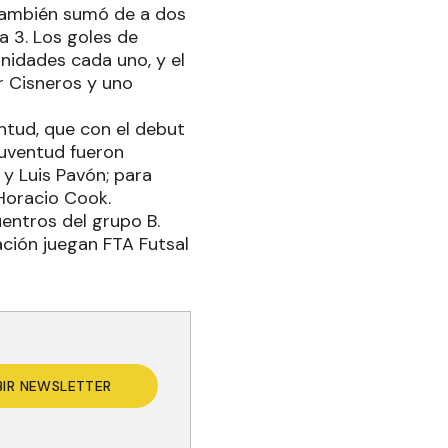
 también sumó de a dos
a 3. Los goles de
nidades cada uno, y el
r Cisneros y uno
entud, que con el debut
Juventud fueron
y Luis Pavón; para
 Horacio Cook.
uentros del grupo B.
ación juegan FTA Futsal
BIR NEWSLETTER