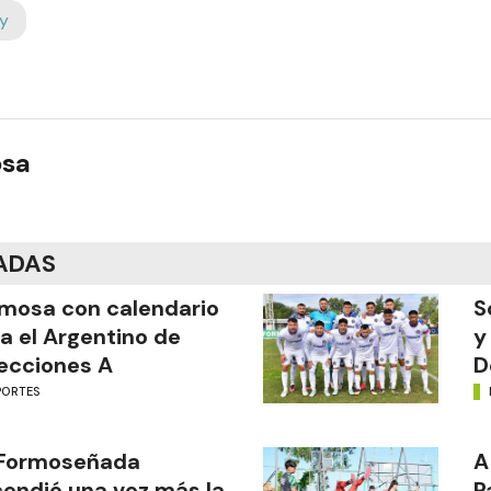
y
osa
ADAS
mosa con calendario
S
a el Argentino de
y
ecciones A
D
PORTES
 Formoseñada
A
endió una vez más la
P