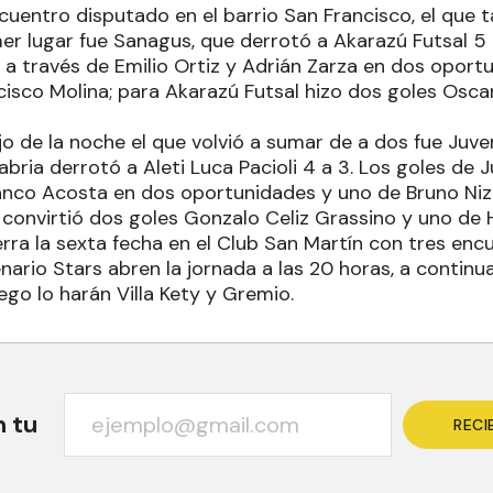
cuentro disputado en el barrio San Francisco, el que
mer lugar fue Sanagus, que derrotó a Akarazú Futsal 5 
 a través de Emilio Ortiz y Adrián Zarza en dos oportu
cisco Molina; para Akarazú Futsal hizo dos goles Osca
jo de la noche el que volvió a sumar de a dos fue Juv
bria derrotó a Aleti Luca Pacioli 4 a 3. Los goles de 
nco Acosta en dos oportunidades y uno de Bruno Niz 
i convirtió dos goles Gonzalo Celiz Grassino y uno de
rra la sexta fecha en el Club San Martín con tres enc
ario Stars abren la jornada a las 20 horas, a continu
ego lo harán Villa Kety y Gremio.
n tu
RECI