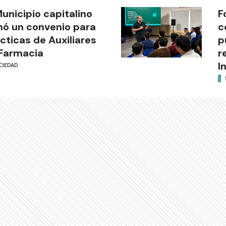
Municipio capitalino
F
mó un convenio para
c
cticas de Auxiliares
p
Farmacia
r
I
CIEDAD