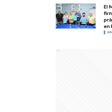
El 
fir
prá
en 
SO
Ads