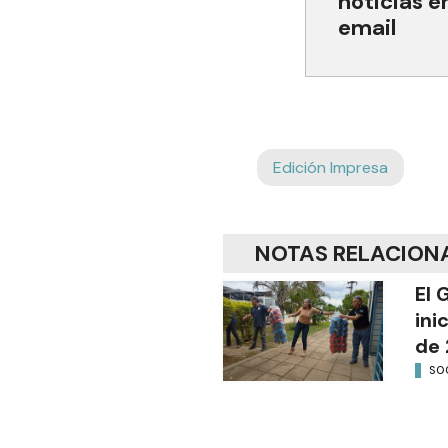
noticias e
email
Edición Impresa
NOTAS RELACION
El 
ini
de 
SO