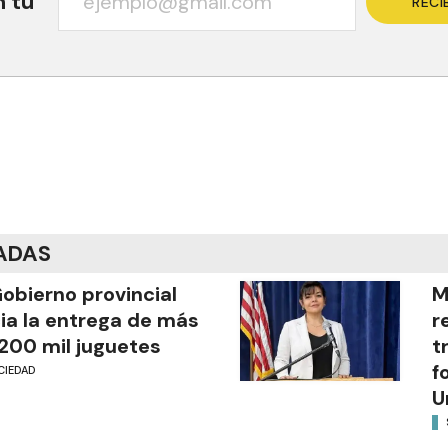
n tu
RECI
ADAS
Gobierno provincial
M
cia la entrega de más
r
200 mil juguetes
t
f
CIEDAD
U