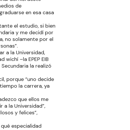
medios de
 graduarse en esa casa
nte el estudio, si bien
ndaria y me decidí por
la, no solamente por el
rsonas”.
ar a la Universidad,
ad wichí –la EPEP EIB
 Secundaria la realizó
il, porque “uno decide
tiempo la carrera, ya
radezco que ellos me
r a la Universidad”,
osos y felices”,
r qué especialidad