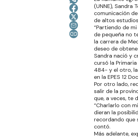
(UNNE), Sandra T
comunicación de 
de altos estudio
“Partiendo de mi 
de pequeña no te
la carrera de Med
deseo de obtener 
Sandra nació y cr
cursó la Primaria
484- y el otro, l
en la EPES 12 Do
Por otro lado, r
salir de la provi
que, a veces, te
“Charlarlo con m
dieran la posibil
recordando que su
contó.
Más adelante, exp