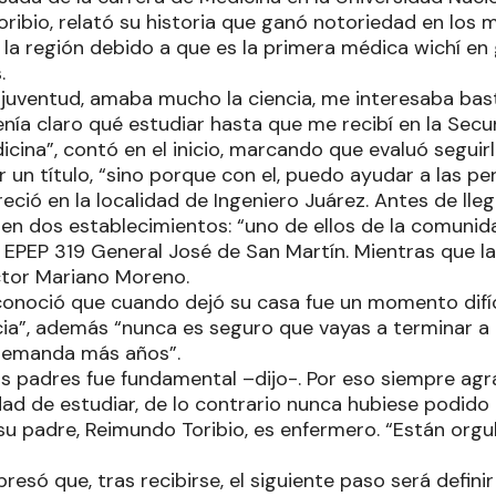
oribio, relató su historia que ganó notoriedad en los 
la región debido a que es la primera médica wichí en
s.
juventud, amaba mucho la ciencia, me interesaba basta
nía claro qué estudiar hasta que me recibí en la Secu
icina”, contó en el inicio, marcando que evaluó seguir
un título, “sino porque con el, puedo ayudar a las pe
eció en la localidad de Ingeniero Juárez. Antes de lleg
 en dos establecimientos: “uno de ellos de la comunid
a EPEP 319 General José de San Martín. Mientras que la
ctor Mariano Moreno.
econoció que cuando dejó su casa fue un momento difíc
ncia”, además “nunca es seguro que vayas a terminar a 
 demanda más años”.
is padres fue fundamental –dijo-. Por eso siempre ag
idad de estudiar, de lo contrario nunca hubiese podido i
 padre, Reimundo Toribio, es enfermero. “Están orgull
resó que, tras recibirse, el siguiente paso será defini