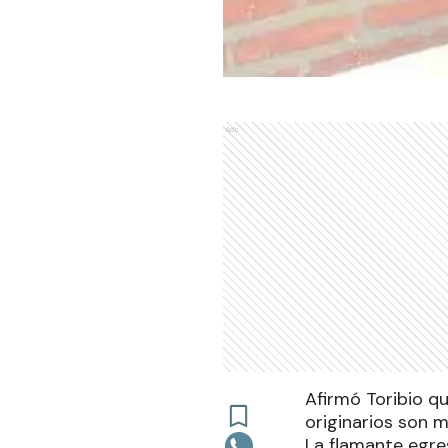
Ads
Afirmó Toribio q
originarios son 
La flamante egre