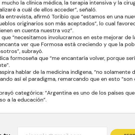
 mucho la clínica médica, la terapia intensiva y la ciru
lizaré a cuál de ellos acceder”, señaló.
la entrevista, afirmó Toribio que “estamos en una nue
ueblos originarios son más aceptados”, lo cual favorece
ienen en cuenta nuestra voz”.
ió que “necesitamos involucrarnos en este mejorar de
e encanta ver que Formosa está creciendo y que la pobl
osotros”, subrayó.
dica formoseña que “me encantaría volver, porque sería
nte”.
aspira hablar de la medicina indígena, “no solamente d
biando así el paradigma, remarcando que en esto “son 
.
ubrayó categórica: “Argentina es uno de los países q
so a la educación”.