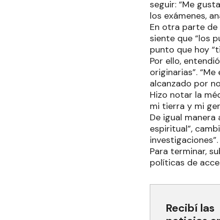
seguir: “Me gusta
los exámenes, ana
En otra parte de 
siente que “los p
punto que hoy “t
Por ello, entend
originarias”. “M
alcanzado por n
Hizo notar la mé
mi tierra y mi ge
De igual manera 
espiritual”, cam
investigaciones”
Para terminar, s
políticas de acce
Recibí las