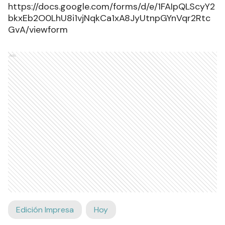
https://docs.google.com/forms/d/e/1FAIpQLScyY2
bkxEb2O0LhU8i1vjNqkCa1xA8JyUtnpGYnVqr2Rtc
GvA/viewform
Ads
Edición Impresa
Hoy