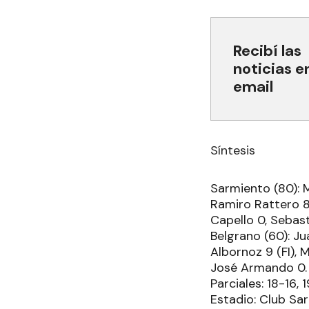
Recibí las
noticias e
email
Síntesis
Sarmiento (80): M
Ramiro Rattero 8
Capello 0, Sebast
Belgrano (60): Ju
Albornoz 9 (FI), 
José Armando 0. 
Parciales: 18-16,
Estadio: Club Sa