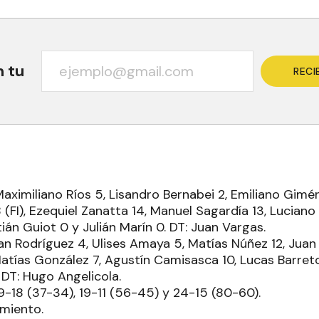
n tu
RECI
aximiliano Ríos 5, Lisandro Bernabei 2, Emiliano Gimén
 (FI), Ezequiel Zanatta 14, Manuel Sagardía 13, Lucian
ián Guiot 0 y Julián Marín 0. DT: Juan Vargas.
an Rodríguez 4, Ulises Amaya 5, Matías Núñez 12, Juan V
Matías González 7, Agustín Camisasca 10, Lucas Barret
DT: Hugo Angelicola.
 19-18 (37-34), 19-11 (56-45) y 24-15 (80-60).
rmiento.