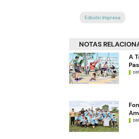
Edición Impresa
NOTAS RELACION
A T
Pas
DE
Fon
Amé
DE