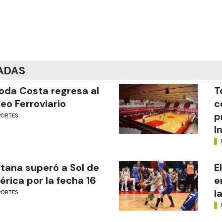
ADAS
oda Costa regresa al
T
eo Ferroviario
c
p
PORTES
I
tana superó a Sol de
E
rica por la fecha 16
e
l
PORTES