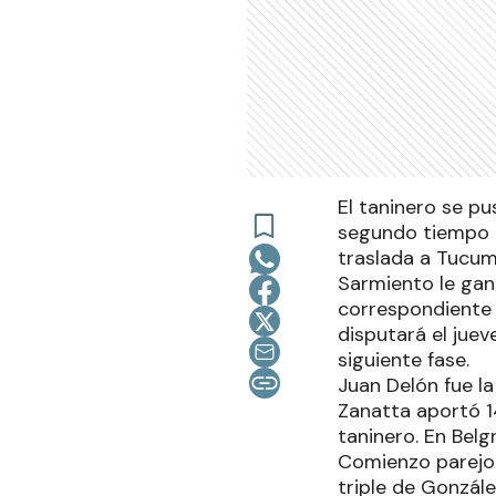
El taninero se pu
segundo tiempo co
traslada a Tucum
Sarmiento le gan
correspondiente a
disputará el juev
siguiente fase.
Juan Delón fue la
Zanatta aportó 1
taninero. En Bel
Comienzo parejo
triple de Gonzál