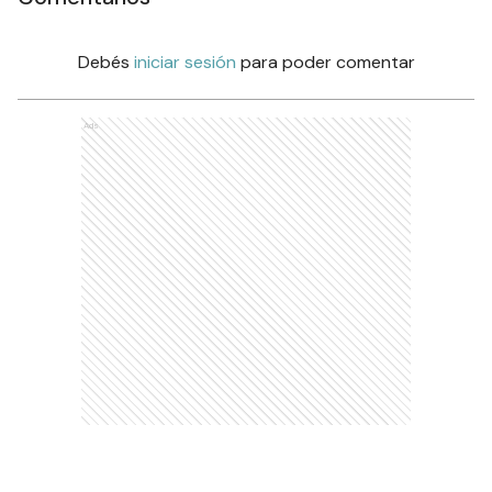
Debés
iniciar sesión
para poder comentar
Ads