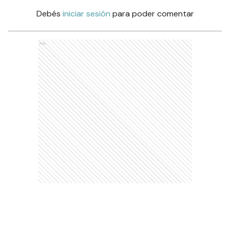
Debés
iniciar sesión
para poder comentar
Ads