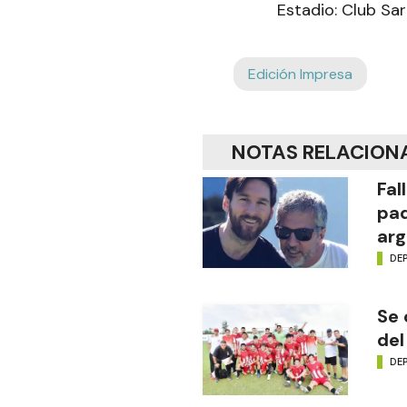
Estadio: Club Sa
Edición Impresa
NOTAS RELACION
Fal
pad
arg
DE
Se 
del
DE