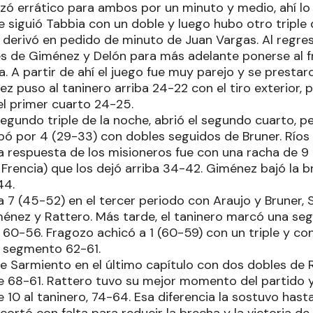
zó errático para ambos por un minuto y medio, ahí lo
 le siguió Tabbia con un doble y luego hubo otro triple 
e derivó en pedido de minuto de Juan Vargas. Al regre
s de Giménez y Delón para más adelante ponerse al f
. A partir de ahí el juego fue muy parejo y se prestar
 puso al taninero arriba 24-22 con el tiro exterior, p
el primer cuarto 24-25.
egundo triple de la noche, abrió el segundo cuarto, pe
pó por 4 (29-33) con dobles seguidos de Bruner. Ríos 
 la respuesta de los misioneros fue con una racha de 
 Frencia) que los dejó arriba 34-42. Giménez bajó la br
44.
a 7 (45-52) en el tercer periodo con Araujo y Bruner,
ménez y Rattero. Más tarde, el taninero marcó una seg
60-56. Fragozo achicó a 1 (60-59) con un triple y con
r segmento 62-61.
 Sarmiento en el último capítulo con dos dobles de R
e 68-61. Rattero tuvo su mejor momento del partido y
10 al taninero, 74-64. Esa diferencia la sostuvo hasta