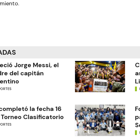
rmiento.
ADAS
leció Jorge Messi, el
C
re del capitán
a
entino
L
PORTES
completó la fecha 16
F
 Torneo Clasificatorio
p
S
PORTES