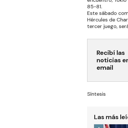
encuentro, Tokio 
85-81.
Este sábado come
Hércules de Char
tercer juego, se
Recibí las
noticias e
email
Síntesis
Las más le