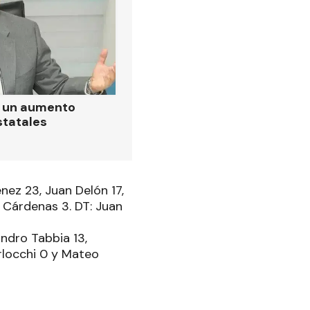
ó un aumento
statales
nez 23, Juan Delón 17,
o Cárdenas 3. DT: Juan
andro Tabbia 13,
rlocchi 0 y Mateo