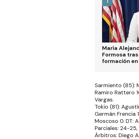
1
María Alejan
Formosa tras 
formación en
Sarmiento (85): M
Ramiro Rattero 16
Vargas.
Tokio (81): Agust
Germán Frencia 1
Moscoso 0. DT: Ag
Parciales: 24-25,
Árbitros: Diego 