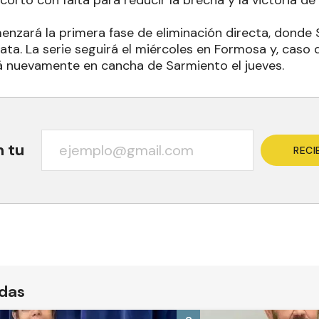
cortó con falta para reducir la brecha y la victoria d
nzará la primera fase de eliminación directa, donde 
ata. La serie seguirá el miércoles en Formosa y, caso 
rá nuevamente en cancha de Sarmiento el jueves.
n tu
RECI
ídas