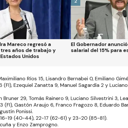
2
dra Mareco regresó a
El Gobernador anunci
tres años de trabajo y
salarial del 15% para e
 Estados Unidos
aximiliano Ríos 15, Lisandro Bernabei 0, Emiliano Gimé
 (FI), Ezequiel Zanatta 9, Manuel Sagardía 2 y Lucian
ín Bruner 29, Tomás Rainero 9, Luciano Silvestrini 3, Le
3 (FI), Gastón Araujo 6, Franco Fragozo 8, Eduardo Ba
ustín Ponissi.
 16-19 (40-44), 22-17 (62-61) y 23-20 (85-81).
Acuña y Enzo Zamprogno.