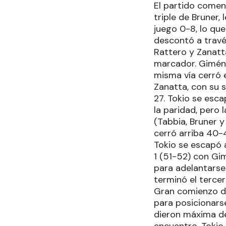
El partido comen
triple de Bruner,
juego 0-8, lo qu
descontó a travé
Rattero y Zanatta
marcador. Giménez
misma vía cerró 
Zanatta, con su s
27. Tokio se esca
la paridad, pero
(Tabbia, Bruner y
cerró arriba 40-
Tokio se escapó 
1 (51-52) con Gi
para adelantarse 
terminó el terce
Gran comienzo de
para posicionars
dieron máxima de 