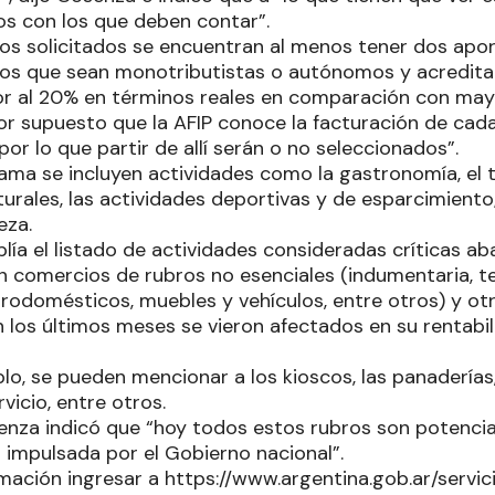
os con los que deben contar”.
tos solicitados se encuentran al menos tener dos apor
os que sean monotributistas o autónomos y acreditar
r al 20% en términos reales en comparación con may
or supuesto que la AFIP conoce la facturación de cada
 por lo que partir de allí serán o no seleccionados”.
ama se incluyen actividades como la gastronomía, el t
lturales, las actividades deportivas y de esparcimient
eza.
lía el listado de actividades consideradas críticas a
 comercios de rubros no esenciales (indumentaria, tex
ctrodomésticos, muebles y vehículos, entre otros) y o
 los últimos meses se vieron afectados en su rentabili
, se pueden mencionar a los kioscos, las panaderías, 
vicio, entre otros.
senza indicó que “hoy todos estos rubros son potencia
 impulsada por el Gobierno nacional”.
ación ingresar a https://www.argentina.gob.ar/servici