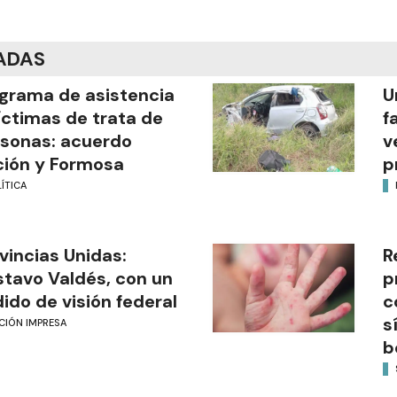
ADAS
grama de asistencia
U
íctimas de trata de
f
sonas: acuerdo
v
ión y Formosa
p
ÍTICA
vincias Unidas:
R
tavo Valdés, con un
p
ido de visión federal
c
s
CIÓN IMPRESA
b