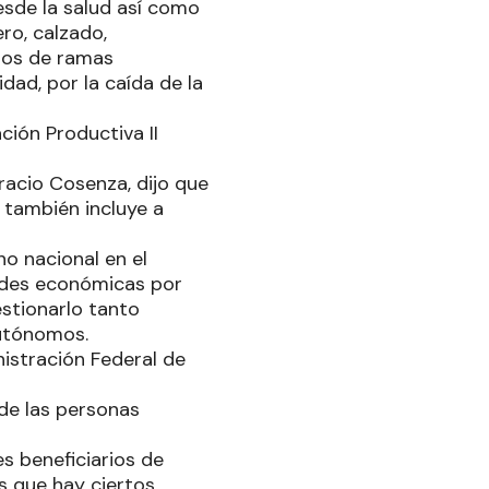
esde la salud así como
ro, calzado,
tros de ramas
dad, por la caída de la
ción Productiva II
racio Cosenza, dijo que
 también incluye a
o nacional en el
ades económicas por
stionarlo tanto
utónomos.
nistración Federal de
 de las personas
s beneficiarios de
es que hay ciertos