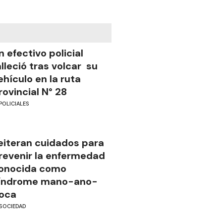
n efectivo policial
alleció tras volcar su
ehículo en la ruta
rovincial N° 28
POLICIALES
eiteran cuidados para
revenir la enfermedad
onocida como
índrome mano-ano-
oca
SOCIEDAD