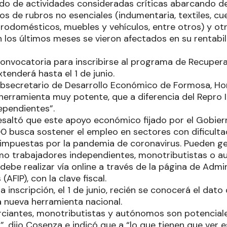
tado de actividades consideradas críticas abarcando d
 de rubros no esenciales (indumentaria, textiles, cue
ctrodomésticos, muebles y vehículos, entre otros) y o
 los últimos meses se vieron afectados en su rentabili
convocatoria para inscribirse al programa de Recupera
xtenderá hasta el 1 de junio.
subsecretario de Desarrollo Económico de Formosa, Ho
“herramienta muy potente, que a diferencia del Repro I
ependientes”.
resaltó que este apoyo económico fijado por el Gobiern
 busca sostener el empleo en sectores con dificult
s impuestas por la pandemia de coronavirus. Pueden ge
o trabajadores independientes, monotributistas o a
 debe realizar vía online a través de la página de Admi
(AFIP), con la clave fiscal.
a inscripción, el 1 de junio, recién se conocerá el dato
a nueva herramienta nacional.
ciantes, monotributistas y autónomos son potenciale
, dijo Cosenza e indicó que a “lo que tienen que ver 