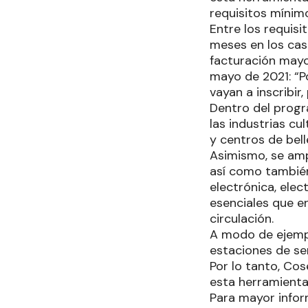
requisitos mínim
Entre los requisi
meses en los cas
facturación mayo
mayo de 2021: “P
vayan a inscribir,
Dentro del progr
las industrias cu
y centros de bell
Asimismo, se amp
así como también
electrónica, ele
esenciales que en
circulación.
A modo de ejemplo
estaciones de ser
Por lo tanto, Co
esta herramienta
Para mayor inform