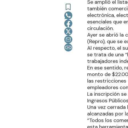
Se amplió el lis
también comercios
electrónica, ele
esenciales que en
circulación.
Ayer se abrió la 
(Repro), que se e
Al respecto, el 
se trata de una 
trabajadores ind
En ese sentido, 
monto de $22.000
las restriccione
empleadores com
La inscripción se
Ingresos Públicos 
Una vez cerrada l
alcanzadas por l
“Todos los comer
esta herramienta”