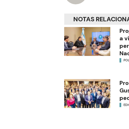
NOTAS RELACION
Pro
a v
per
Nac
POL
Pro
Gus
ped
EDI