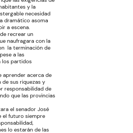
que las exigencias de
habitantes y la
postergable necesidad
ada dramático asoma
ir a escena.
de recrear un
que naufragara con la
on la terminación de
pese a las
 los partidos
be aprender acerca de
 de sus riquezas y
r responsabilidad de
ando que las provincias
tara el senador José
e el futuro siempre
sponsabilidad,
es lo estarán de las