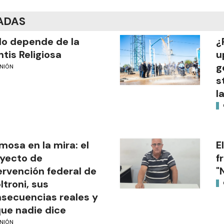
ADAS
o depende de la
¿
tis Religiosa
u
g
INIÓN
s
l
mosa en la mira: el
E
yecto de
f
ervención federal de
"
ltroni, sus
secuencias reales y
que nadie dice
INIÓN