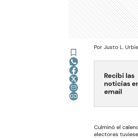
Por Justo L. Urbi
Recibí las
noticias e
email
Culminó el calend
electores tuvies