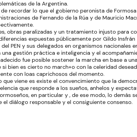
blemáticas de la Argentina.
 de recordar lo que el gobierno peronista de Formosa
nistraciones de Fernando de la Rúa y de Mauricio Macri
ectivamente.
es, obras paralizadas y un tratamiento injusto para co
diferencias expuestas públicamente por Gildo Insfrán
el PEN y sus delegados en organismos nacionales en 
 una gestión práctica e inteligencia y el acompañami
radecido fue posible sostener la marcha en base a una
si bien es cierto no march+o con la celeridad dese
uente con loas caprichosos del momento.
lo que viene es existe el convencimiento que la democr
elencia que responde a los sueños, anhelos y expectat
 formoseños, en particular y , de ese modo, lo demás 
e el diálogo responsable y el consiguiente consenso.