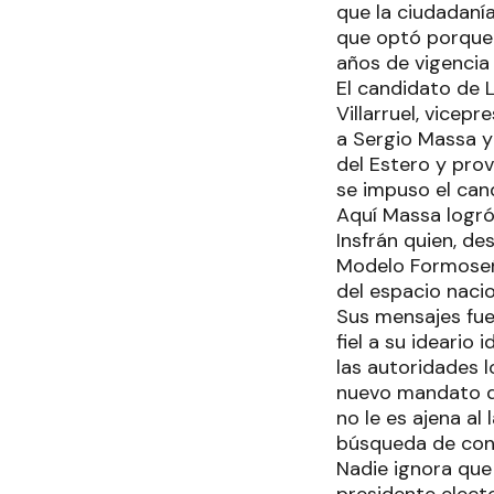
que la ciudadaní
que optó porque
años de vigencia 
El candidato de L
Villarruel, vicep
a Sergio Massa y
del Estero y prov
se impuso el cand
Aquí Massa logró
Insfrán quien, d
Modelo Formoseño
del espacio nacio
Sus mensajes fu
fiel a su ideario
las autoridades l
nuevo mandato de
no le es ajena al
búsqueda de cons
Nadie ignora que 