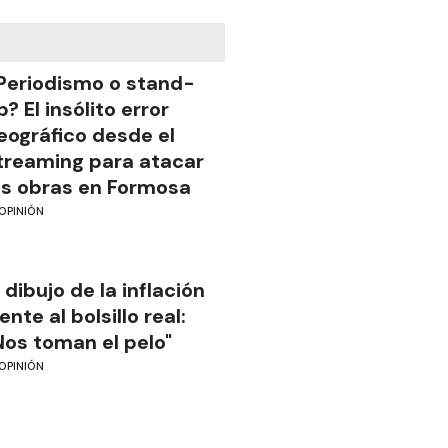
Periodismo o stand-
p? El insólito error
eográfico desde el
treaming para atacar
as obras en Formosa
OPINIÓN
l dibujo de la inflación
rente al bolsillo real:
Nos toman el pelo"
OPINIÓN