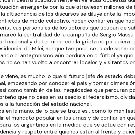
o los muestra absolutamente en veredas opuestas aun
situación emergente por la que atraviesan millones de 
la altisonancia de los discursos se diluye ante la im
conflictos de modo colectivo, hacen confiar en que n
terísticas personales de los actores que acaban de sub
 marcó la centralidad de la campaña de Sergio Massa 
ad nacional y de terminar con la grieta no pareciera 
sidencial de Milei, aunque tampoco se puede soñar c
cuando el antagonismo aún perdura en el fútbol ya que 
 no se han vuelto a encontrar locales y visitantes en
ue viene, es mucho lo que el futuro jefe de estado de
onal, empezando por conocer el país y tomar dimensión
 así como también de las inequidades que perduran po
orteño que no cesa en su asedio al federalismo, olvid
s a la fundación del estado nacional.
s en la mano, de lo que se trata es , como lo manifes
ir el mandato popular en las urnas y de confiar en qu
para los argentinos en la medida que se actúe con re
encia y respeto entre quienes están al frente y quien