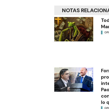
NOTAS RELACION
Tod
Man
OP
For
pro
int
Pao
con
lo 
OP