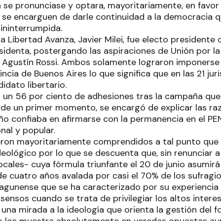
a se pronunciase y optara, mayoritariamente, en favor 
 se encarguen de darle continuidad a la democracia
ininterrumpida.
a Libertad Avanza, Javier Milei, fue electo presidente 
residenta, postergando las aspiraciones de Unión por l
 Agustín Rossi. Ambos solamente lograron imponerse
incia de Buenos Aires lo que significa que en las 21 ju
idato libertario.
 un 56 por ciento de adhesiones tras la campaña que l
esde un primer momento, se encargó de explicar las raz
 confiaba en afirmarse con la permanencia en el PE
nal y popular.
eron mayoritariamente comprendidos a tal punto qu
 ideológico por lo que se descuenta que, sin renunciar a
ocales- cuya fórmula triunfante el 20 de junio asumirá
 cuatro años avalada por casi el 70% de los sufragio
 lagunense que se ha caracterizado por su experiencia 
ensos cuando se trata de privilegiar los altos intere
una mirada a la ideología que orienta la gestión del f