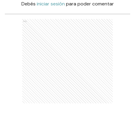
Debés
iniciar sesión
para poder comentar
Ads