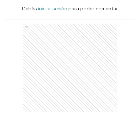
Debés
iniciar sesión
para poder comentar
Ads