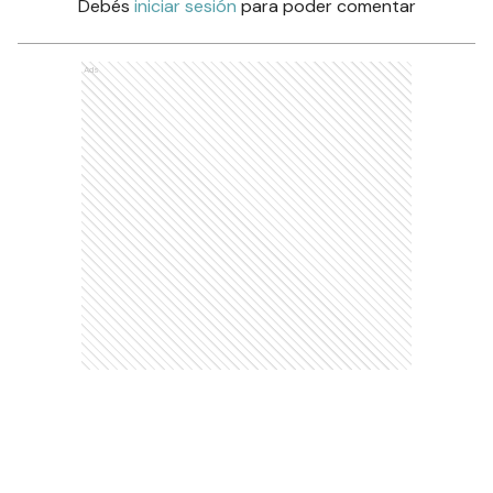
Debés
iniciar sesión
para poder comentar
Ads