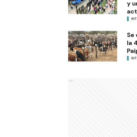
y u
act
INT
Se 
la 
Pai
INT
Ads