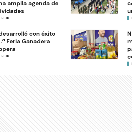
na amplia agenda de
c
ividades
u
ERIOR
desarrolló con éxito
N
4.ª Feria Ganadera
m
ppera
p
c
ERIOR