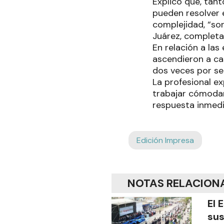
Explicó que, tan
pueden resolver 
complejidad, “so
Juárez, complet
En relación a la
ascendieron a ca
dos veces por se
La profesional e
trabajar cómodam
respuesta inmedia
Edición Impresa
NOTAS RELACION
El 
sus