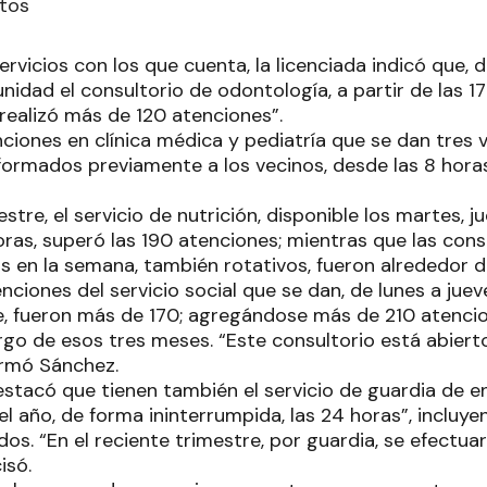
etos
ervicios con los que cuenta, la licenciada indicó que, d
nidad el consultorio de odontología, a partir de las 17
realizó más de 120 atenciones”.
nciones en clínica médica y pediatría que se dan tres
nformados previamente a los vecinos, desde las 8 horas
stre, el servicio de nutrición, disponible los martes, 
horas, superó las 190 atenciones; mientras que las con
as en la semana, también rotativos, fueron alrededor d
nciones del servicio social que se dan, de lunes a jueve
, fueron más de 170; agregándose más de 210 atencion
argo de esos tres meses. “Este consultorio está abierto
ormó Sánchez.
tacó que tienen también el servicio de guardia de e
el año, de forma ininterrumpida, las 24 horas”, incluy
dos. “En el reciente trimestre, por guardia, se efect
isó.