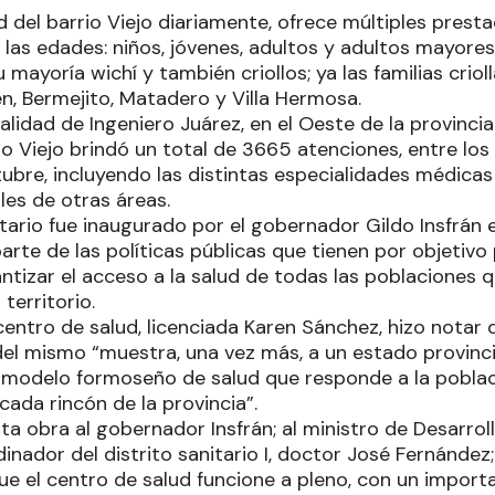
d del barrio Viejo diariamente, ofrece múltiples prest
las edades: niños, jóvenes, adultos y adultos mayores
u mayoría wichí y también criollos; ya las familias criol
n, Bermejito, Matadero y Villa Hermosa.
alidad de Ingeniero Juárez, en el Oeste de la provinci
io Viejo brindó un total de 3665 atenciones, entre lo
ubre, incluyendo las distintas especialidades médica
les de otras áreas.
tario fue inaugurado por el gobernador Gildo Insfrán 
rte de las políticas públicas que tienen por objetivo p
tizar el acceso a la salud de todas las poblaciones q
territorio.
centro de salud, licenciada Karen Sánchez, hizo notar 
el mismo “muestra, una vez más, a un estado provinci
 modelo formoseño de salud que responde a la poblac
 cada rincón de la provincia”.
ta obra al gobernador Insfrán; al ministro de Desarro
nador del distrito sanitario I, doctor José Fernández;
ue el centro de salud funcione a pleno, con un impor