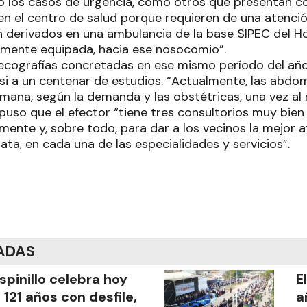
to los casos de urgencia, como otros que presentan c
en el centro de salud porque requieren de una atenci
n derivados en una ambulancia de la base SIPEC del Ho
amente equipada, hacia ese nosocomio”.
s ecografías concretadas en ese mismo período del añ
si a un centenar de estudios. “Actualmente, las abdo
mana, según la demanda y las obstétricas, una vez al
xpuso que el efector “tiene tres consultorios muy bie
ente y, sobre todo, para dar a los vecinos la mejor a
ta, en cada una de las especialidades y servicios”.
ADAS
Espinillo celebra hoy
E
 121 años con desfile,
a