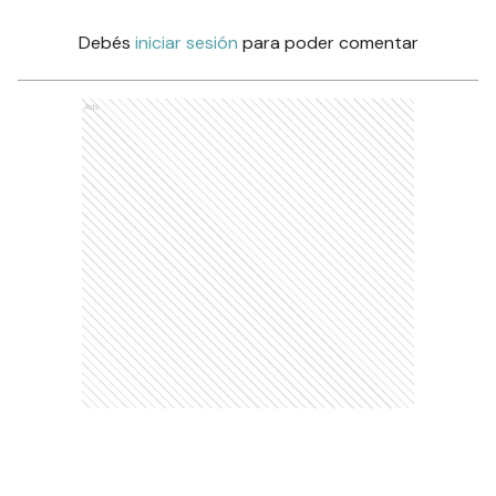
Debés
iniciar sesión
para poder comentar
Ads