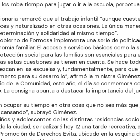
les roba tiempo para jugar o ir a la escuela, perpetu
ionaria remarcó que el trabajo infantil “aunque cueste
veces y naturalizado en otras ocasiones. La única mane
determinación y solidaridad al mismo tiempo”.
 Gobierno de Formosa implementa una serie de política
nomía familiar. El acceso a servicios básicos como la sa
otección social para las familias son esenciales para evi
as estas cuestiones se tienen en cuenta. Se hace todo
ezcan en las escuelas y, fundamentalmente, para que l
mento para su desarrollo”, afirmó la ministra Giménez
rio de la Comunidad, este año, el día se conmemora c
o. La consigna apunta a destacar la importancia del j
an ocupar su tiempo en otra cosa que no sea más que 
scansando”, subrayó Giménez.
 niños y adolescentes de las distintas residencias soci
e la ciudad, se realizará hoy 12 una tarde recreativa, a
 Promoción de Derechos Evita, ubicado en la esquina d