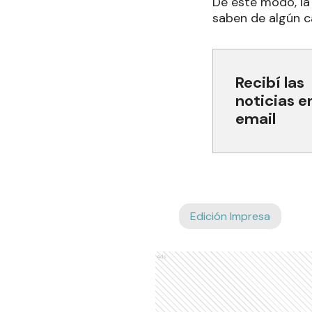
De este modo, la 
saben de algún ca
Recibí las
noticias e
email
Edición Impresa
Ads