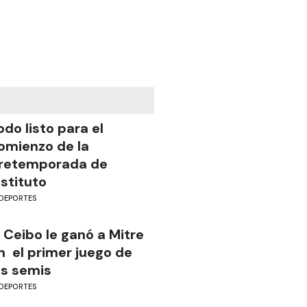
odo listo para el
omienzo de la
retemporada de
nstituto
DEPORTES
l Ceibo le ganó a Mitre
n el primer juego de
as semis
DEPORTES