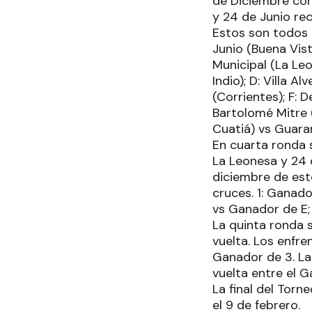
de Diciembre cont
y 24 de Junio rec
Estos son todos l
Junio (Buena Vis
Municipal (La Leo
Indio); D: Villa A
(Corrientes); F:
Bartolomé Mitre 
Cuatiá) vs Guara
En cuarta ronda s
La Leonesa y 24 d
diciembre de este
cruces. 1: Ganad
vs Ganador de E;
La quinta ronda s
vuelta. Los enfre
Ganador de 3. La 
vuelta entre el 
La final del Torn
el 9 de febrero.