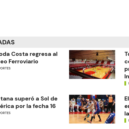
ADAS
oda Costa regresa al
T
eo Ferroviario
c
p
PORTES
I
tana superó a Sol de
E
rica por la fecha 16
e
l
PORTES