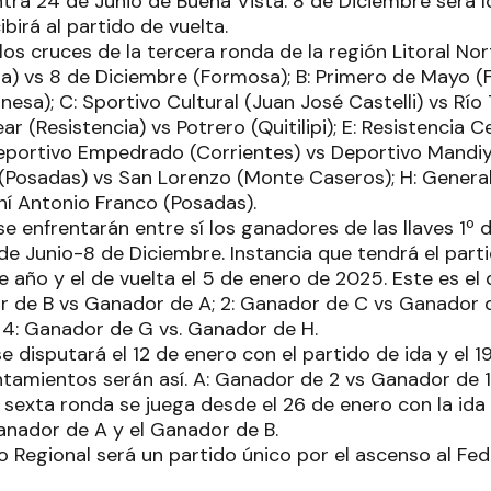
ra 24 de Junio de Buena Vista. 8 de Diciembre será lo
ibirá al partido de vuelta.
os cruces de la tercera ronda de la región Litoral Nor
ta) vs 8 de Diciembre (Formosa); B: Primero de Mayo (
nesa); C: Sportivo Cultural (Juan José Castelli) vs Rí
lvear (Resistencia) vs Potrero (Quitilipi); E: Resistencia
 Deportivo Empedrado (Corrientes) vs Deportivo Mandiyú
(Posadas) vs San Lorenzo (Monte Caseros); H: Genera
ní Antonio Franco (Posadas).
e enfrentarán entre sí los ganadores de las llaves 1º
e Junio-8 de Diciembre. Instancia que tendrá el parti
 año y el de vuelta el 5 de enero de 2025. Este es el 
or de B vs Ganador de A; 2: Ganador de C vs Ganador 
 4: Ganador de G vs. Ganador de H.
e disputará el 12 de enero con el partido de ida y el 1
ntamientos serán así. A: Ganador de 2 vs Ganador de 1
sexta ronda se juega desde el 26 de enero con la ida 
Ganador de A y el Ganador de B.
eo Regional será un partido único por el ascenso al Fed