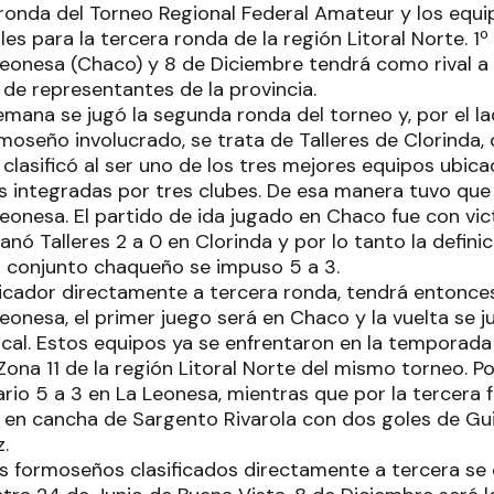
ronda del Torneo Regional Federal Amateur y los equ
ales para la tercera ronda de la región Litoral Norte. 
Leonesa (Chaco) y 8 de Diciembre tendrá como rival a
o de representantes de la provincia.
semana se jugó la segunda ronda del torneo y, por el l
moseño involucrado, se trata de Talleres de Clorinda,
e clasificó al ser uno de los tres mejores equipos ubi
as integradas por tres clubes. De esa manera tuvo que
eonesa. El partido de ida jugado en Chaco fue con vic
anó Talleres 2 a 0 en Clorinda y por lo tanto la definic
l conjunto chaqueño se impuso 5 a 3.
ificador directamente a tercera ronda, tendrá entonce
Leonesa, el primer juego será en Chaco y la vuelta se
local. Estos equipos ya se enfrentaron en la tempora
ona 11 de la región Litoral Norte del mismo torneo. Po
ario 5 a 3 en La Leonesa, mientras que por la tercera
 en cancha de Sargento Rivarola con dos goles de Gu
.
s formoseños clasificados directamente a tercera se e