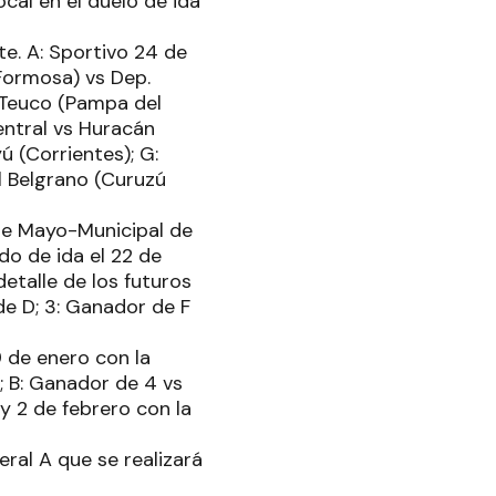
cal en el duelo de ida
te. A: Sportivo 24 de
Formosa) vs Dep.
o Teuco (Pampa del
 Central vs Huracán
 (Corrientes); G:
l Belgrano (Curuzú
 de Mayo-Municipal de
do de ida el 22 de
detalle de los futuros
de D; 3: Ganador de F
9 de enero con la
; B: Ganador de 4 vs
y 2 de febrero con la
eral A que se realizará