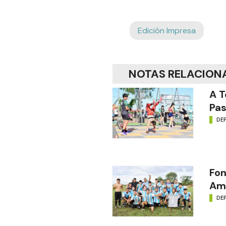
Edición Impresa
NOTAS RELACION
A T
Pas
DE
Fon
Amé
DE