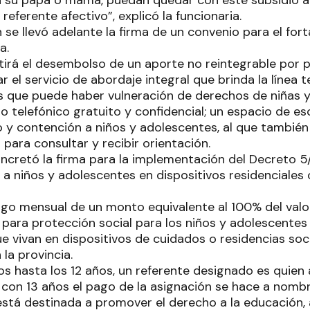
n su papá o mamá, puedan quedar con este subsidio a
 referente afectivo”, explicó la funcionaria.
 se llevó adelante la firma de un convenio para el fort
ia.
tirá el desembolso de un aporte no reintegrable por p
ar el servicio de abordaje integral que brinda la línea 
as que puede haber vulneración de derechos de niñas 
io telefónico gratuito y confidencial; un espacio de es
 contención a niños y adolescentes, al que también
para consultar y recibir orientación.
oncretó la firma para la implementación del Decreto 5
a niños y adolescentes en dispositivos residenciales 
ago mensual de un monto equivalente al 100% del valor
o para protección social para los niños y adolescentes
que vivan en dispositivos de cuidados o residencias s
 la provincia.
os hasta los 12 años, un referente designado es quien
 con 13 años el pago de la asignación se hace a nombre
stá destinada a promover el derecho a la educación, al