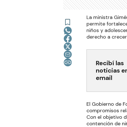
La ministra Gimén
permite fortalece
niños y adolescen
derecho a crecer 
Recibí las
noticias e
email
El Gobierno de Fo
compromisos rela
Con el objetivo d
contención de niñ