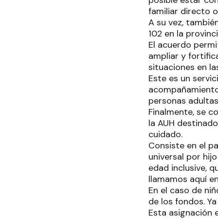
posible estar co
familiar directo o
A su vez, también
102 en la provinc
El acuerdo permi
ampliar y fortific
situaciones en l
Este es un servic
acompañamiento y
personas adultas 
Finalmente, se c
la AUH destinado 
cuidado.
Consiste en el p
universal por hij
edad inclusive, 
llamamos aquí en
En el caso de niñ
de los fondos. Ya
Esta asignación e