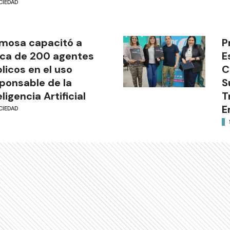
CIEDAD
mosa capacitó a
P
ca de 200 agentes
E
licos en el uso
C
ponsable de la
S
eligencia Artificial
T
E
CIEDAD