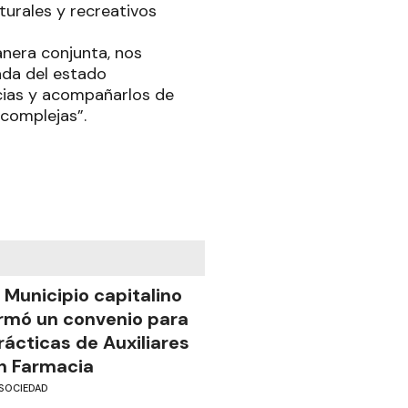
lturales y recreativos
anera conjunta, nos
ada del estado
ncias y acompañarlos de
 complejas”.
l Municipio capitalino
irmó un convenio para
rácticas de Auxiliares
n Farmacia
SOCIEDAD