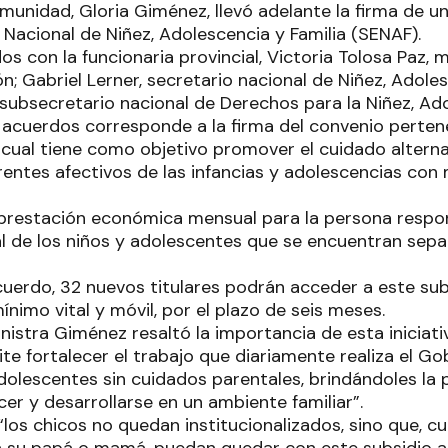
munidad, Gloria Giménez, llevó adelante la firma de u
 Nacional de Niñez, Adolescencia y Familia (SENAF).
os con la funcionaria provincial, Victoria Tolosa Paz, m
ón; Gabriel Lerner, secretario nacional de Niñez, Adoles
subsecretario nacional de Derechos para la Niñez, Ado
 acuerdos corresponde a la firma del convenio pertenec
l cual tiene como objetivo promover el cuidado alterna
rentes afectivos de las infancias y adolescencias co
prestación económica mensual para la persona respon
 de los niños y adolescentes que se encuentran sepa
cuerdo, 32 nuevos titulares podrán acceder a este sub
ínimo vital y móvil, por el plazo de seis meses.
inistra Giménez resaltó la importancia de esta iniciati
e fortalecer el trabajo que diariamente realiza el Gob
dolescentes sin cuidados parentales, brindándoles la 
er y desarrollarse en un ambiente familiar”.
los chicos no quedan institucionalizados, sino que, c