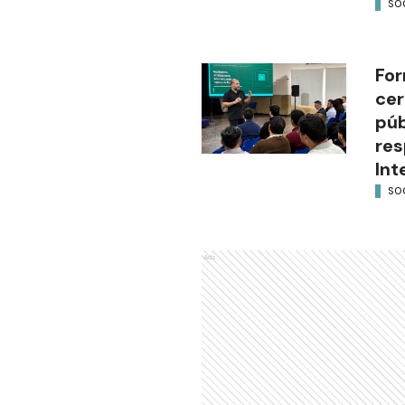
SO
For
cer
púb
res
Int
SO
Ads