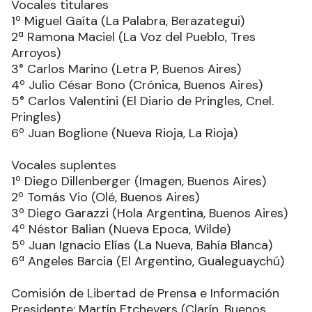
Vocales titulares
1º Miguel Gaíta (La Palabra, Berazategui)
2ª Ramona Maciel (La Voz del Pueblo, Tres
Arroyos)
3° Carlos Marino (Letra P, Buenos Aires)
4º Julio César Bono (Crónica, Buenos Aires)
5° Carlos Valentini (El Diario de Pringles, Cnel.
Pringles)
6º Juan Boglione (Nueva Rioja, La Rioja)
Vocales suplentes
1º Diego Dillenberger (Imagen, Buenos Aires)
2º Tomás Vio (Olé, Buenos Aires)
3º Diego Garazzi (Hola Argentina, Buenos Aires)
4º Néstor Balian (Nueva Epoca, Wilde)
5º Juan Ignacio Elías (La Nueva, Bahía Blanca)
6ª Angeles Barcia (El Argentino, Gualeguaychú)
Comisión de Libertad de Prensa e Información
Presidente: Martín Etchevers (Clarín, Buenos