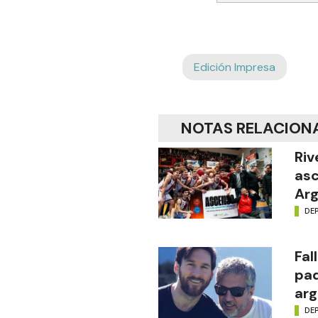
Edición Impresa
NOTAS RELACION
Riv
asc
Arg
DE
Fal
pad
arg
DE