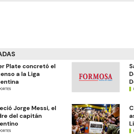
ADAS
er Plate concretó el
S
enso a la Liga
D
entina
D
PORTES
leció Jorge Messi, el
C
re del capitán
a
entino
L
PORTES