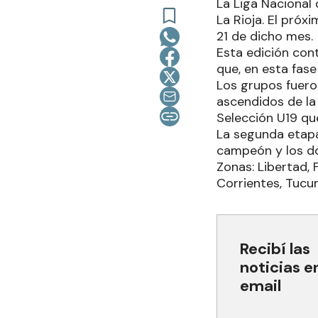
La Liga Nacional
La Rioja. El próx
21 de dicho mes.
Esta edición con
que, en esta fase
Los grupos fuero
ascendidos de la 
Selección U19 qu
La segunda etapa 
campeón y los d
Zonas: Libertad, 
Corrientes, Tucum
Recibí las
noticias e
email