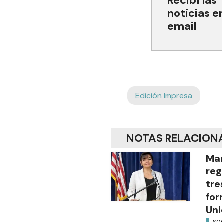
Recibí las
noticias e
email
Edición Impresa
NOTAS RELACION
Mar
reg
tre
for
Uni
SO