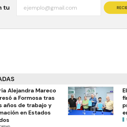
n tu
RECI
ADAS
ía Alejandra Mareco
E
resó a Formosa tras
f
s años de trabajo y
p
mación en Estados
e
dos
CIEDAD