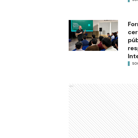
For
cer
púb
res
Int
SO
Ads