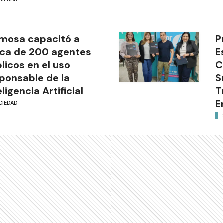
mosa capacitó a
P
ca de 200 agentes
E
licos en el uso
C
ponsable de la
S
eligencia Artificial
T
E
CIEDAD