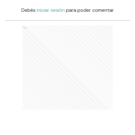
Debés
iniciar sesión
para poder comentar
Ads