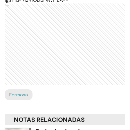
igshid=MzRlODBiNWFlZA==
Ads
Formosa
NOTAS RELACIONADAS