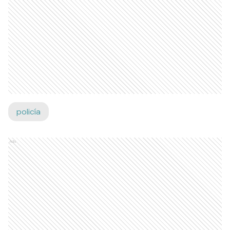
policía
Ads