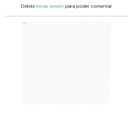
Debés
iniciar sesión
para poder comentar
Ads