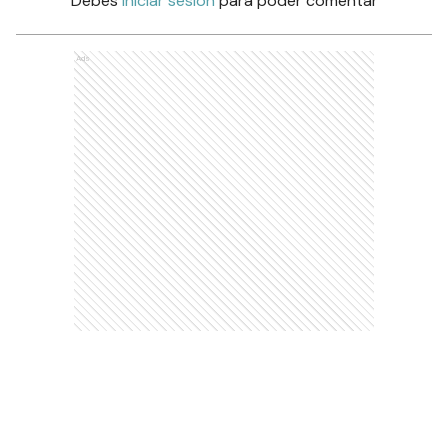
Debés
iniciar sesión
para poder comentar
Ads