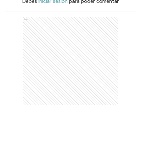
Debés
iniciar sesión
para poder comentar
Ads