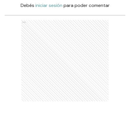
Debés
iniciar sesión
para poder comentar
Ads