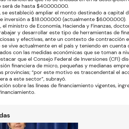
 será de hasta $40.000.000.
 se estableció ampliar el monto destinado a capital d
e inversión a $18.000.000 (actualmente $6.000.000).
 el ministro de Economía, Hacienda y Finanzas, doctor 
rabajar y desarrollar este tipo de herramientas de fi
ciosas y efectivas, ante un contexto de contracción
 se vive actualmente en el país y teniendo en cuenta 
ados con las medidas económicas que se toman a nive
stacar que el Consejo Federal de Inversiones (CFI) di
usión financiera de micro, pequeñas y medianas empr
as provincias; “por este motivo es trascendental el 
iera a este sector”, subrayó.
ión sobre las líneas de financiamiento vigentes, ingr
/financiamiento.
ídas