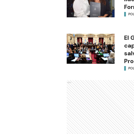
Fo
POL
El 
cap
sal
Pro
POL
Ads