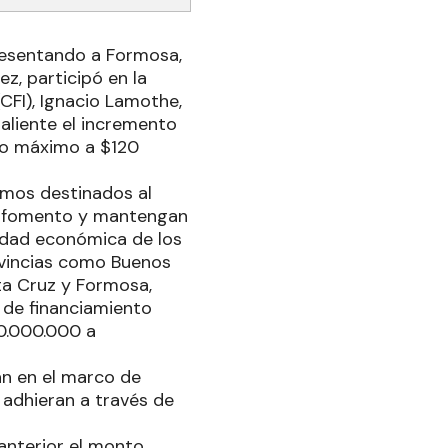
presentando a Formosa,
z, participó en la
(CFI), Ignacio Lamothe,
aliente el incremento
to máximo a $120
amos destinados al
de fomento y mantengan
lidad económica de los
ovincias como Buenos
ta Cruz y Formosa,
a de financiamiento
0.000.000 a
an en el marco de
 adhieran a través de
 anterior el monto