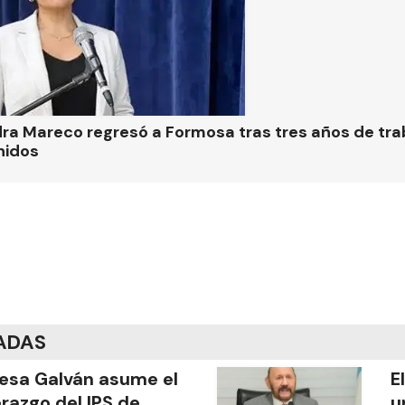
ra Mareco regresó a Formosa tras tres años de tra
nidos
ADAS
esa Galván asume el
E
erazgo del IPS de
u