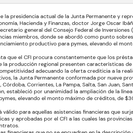
 de la presidencia actual de la Junta Permanente y re
onomía, Hacienda y Finanzas, doctor Jorge Oscar Ibáñe
secretario general del Consejo Federal de Inversiones 
incias miembros, donde se abordó como punto sobres
inanciamiento productivo para pymes, elevando el mon
ta que el CFI procura constantemente que los prést
e la producción regional presenten características 
ompetitividad adecuando la oferta crediticia a la rea
tivos, la Junta Permanente conformada por nueve pr
, Córdoba, Corrientes, La Pampa, Salta, San Juan, San
n, estableció por unanimidad la ampliación de la líne
pymes, elevando el monto máximo de créditos, de $3
 válido para aquellas asistencias financieras que surj
cas y aprobadas por el CFI a las cuales las provincias
ntratos.
ias financieras que no se encuadren en la descripción