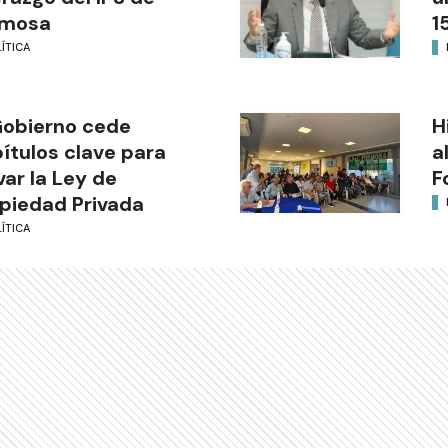
rmosa
1
ÍTICA
Gobierno cede
H
ítulos clave para
a
var la Ley de
F
piedad Privada
ÍTICA