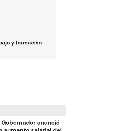
bajo y formación
l Gobernador anunció
n aumento salarial del