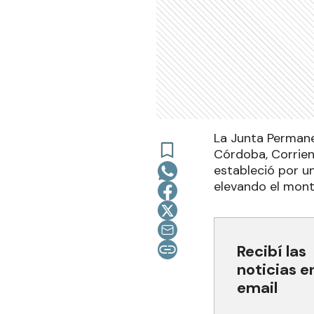
La Junta Perman
Córdoba, Corrien
estableció por u
elevando el mont
Recibí las
noticias e
email