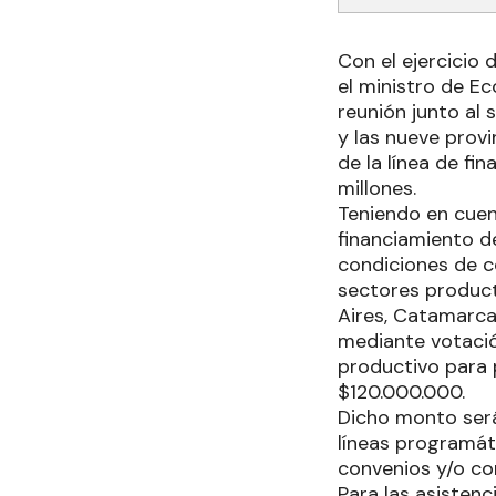
Con el ejercicio
el ministro de Ec
reunión junto al 
y las nueve prov
de la línea de f
millones.
Teniendo en cuen
financiamiento d
condiciones de c
sectores produc
Aires, Catamarca
mediante votació
productivo para 
$120.000.000.
Dicho monto será
líneas programáti
convenios y/o co
Para las asistenc