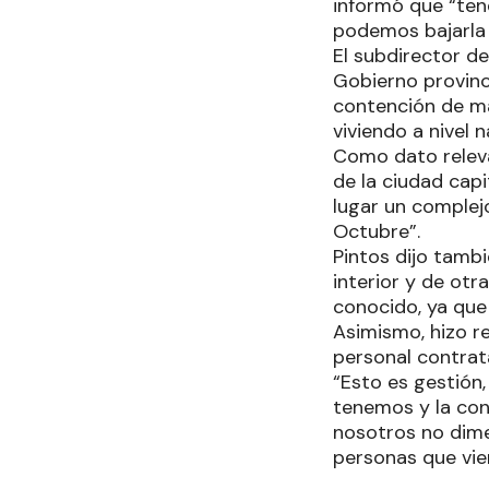
informó que “ten
podemos bajarla a
El subdirector de
Gobierno provinc
contención de man
viviendo a nivel n
Como dato releva
de la ciudad cap
lugar un complej
Octubre”.
Pintos dijo tamb
interior y de ot
conocido, ya que 
Asimismo, hizo r
personal contrat
“Esto es gestión,
tenemos y la con
nosotros no dim
personas que vien