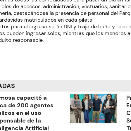
roles de accesos, administración, vestuarios, sanitario
ría, destacándose la presencia de personal del Parque
rdavidas matriculados en cada pileta.
itos para el ingreso serán DNI y traje de baño y recor
os pueden ingresar solos, mientras que los menores 
dulto responsable.
ADAS
mosa capacitó a
P
ca de 200 agentes
E
licos en el uso
C
ponsable de la
S
eligencia Artificial
T