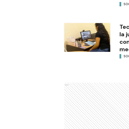
SO
Tec
la 
con
med
SO
Ads