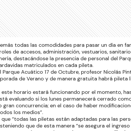
demás todas las comodidades para pasar un día en fam
roles de accesos, administración, vestuarios, sanitario
ría, destacándose la presencia de personal del Parque
rdavidas matriculados en cada pileta.
el Parque Acuático 17 de Octubre, profesor Nicolás Pin
mporada de Verano y de manera gratuita habrá pileta l
e este horario estará funcionando por el momento, has
stá evaluando si los lunes permanecerá cerrado como
o gran concurrencia; en el caso de haber modificacio
todos los medios”.
que “todas las piletas están adaptadas para las per
steniendo que de esta manera “se asegura el ingreso d