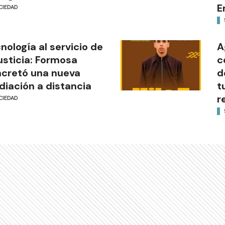
E
CIEDAD
nología al servicio de
A
justicia: Formosa
c
cretó una nueva
d
iación a distancia
t
r
CIEDAD