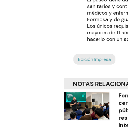
sanitarios y cont
médicos y enferme
Formosa y de gua
Los únicos requis
mayores de 11 añ
hacerlo con un a
Edición Impresa
NOTAS RELACION
For
cer
púb
res
Int