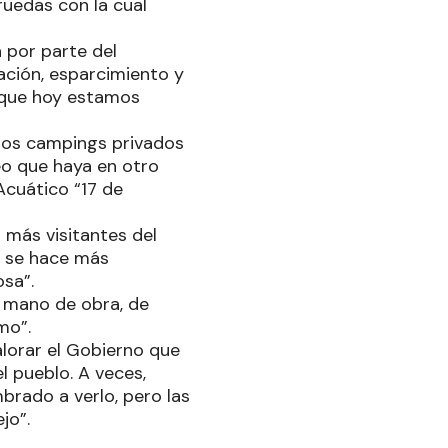
ruedas con la cual
n por parte del
ación, esparcimiento y
o que hoy estamos
los campings privados
eo que haya en otro
Acuático “17 de
más visitantes del
z se hace más
osa”.
e mano de obra, de
imo”.
alorar el Gobierno que
l pueblo. A veces,
ado a verlo, pero las
jo”.