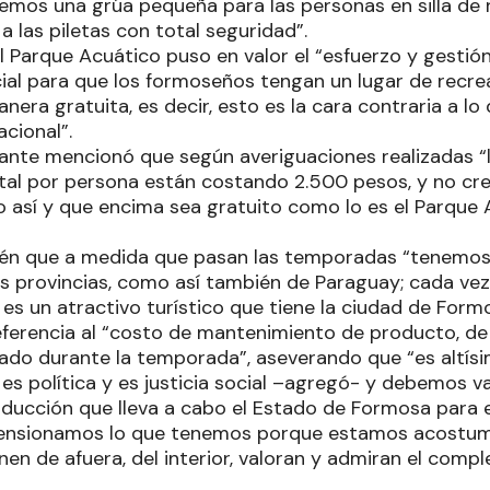
emos una grúa pequeña para las personas en silla de 
 las piletas con total seguridad”.
l Parque Acuático puso en valor el “esfuerzo y gestió
ial para que los formoseños tengan un lugar de recre
era gratuita, es decir, esto es la cara contraria a l
acional”.
nte mencionó que según averiguaciones realizadas “
ital por persona están costando 2.500 pesos, y no cr
o así y que encima sea gratuito como lo es el Parque 
ién que a medida que pasan las temporadas “tenemos 
ras provincias, como así también de Paraguay; cada ve
es un atractivo turístico que tiene la ciudad de Form
eferencia al “costo de mantenimiento de producto, d
ado durante la temporada”, aseverando que “es altís
 es política y es justicia social –agregó- y debemos v
ducción que lleva a cabo el Estado de Formosa para e
ensionamos lo que tenemos porque estamos acostumbr
en de afuera, del interior, valoran y admiran el comple