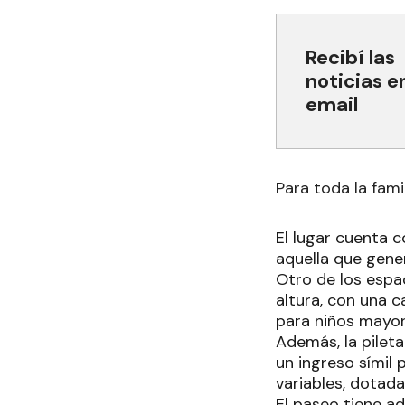
Recibí las
noticias e
email
Para toda la fami
El lugar cuenta c
aquella que gener
Otro de los espa
altura, con una 
para niños mayor
Además, la pilet
un ingreso símil 
variables, dotad
El paseo tiene a