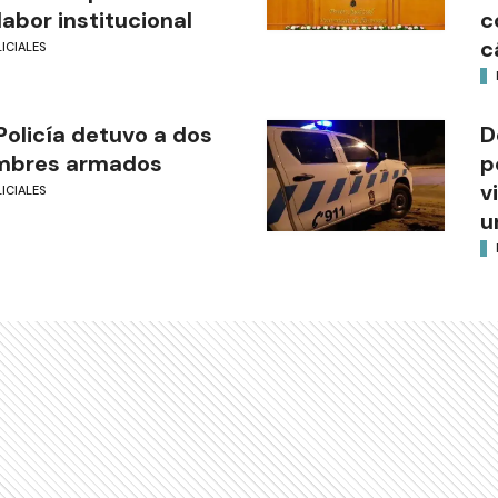
labor institucional
c
c
ICIALES
Policía detuvo a dos
D
mbres armados
p
v
ICIALES
u