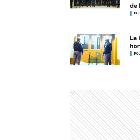
de 
POL
La 
ho
POL
Ads