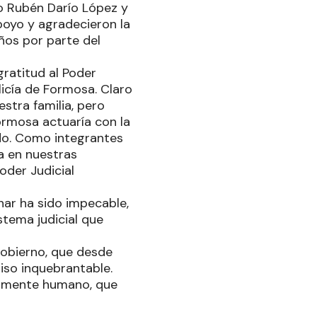
do Rubén Darío López y
poyo y agradecieron la
ños por parte del
ratitud al Poder
licía de Formosa. Claro
estra familia, pero
ormosa actuaría con la
ado. Como integrantes
ta en nuestras
oder Judicial
ar ha sido impecable,
stema judicial que
Gobierno, que desde
so inquebrantable.
damente humano, que