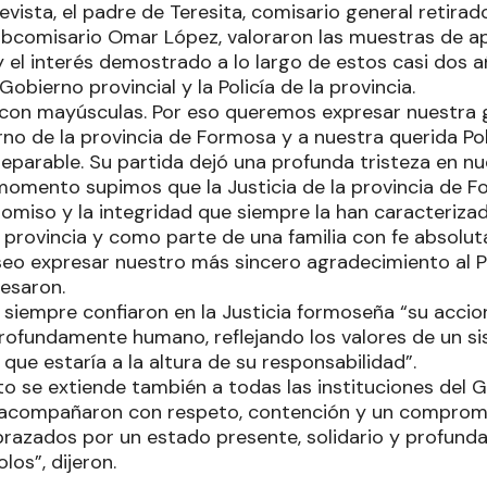
vista, el padre de Teresita, comisario general retira
ubcomisario Omar López, valoraron las muestras de a
y el interés demostrado a lo largo de estos casi dos a
 Gobierno provincial y la Policía de la provincia.
a con mayúsculas. Por eso queremos expresar nuestra g
erno de la provincia de Formosa y a nuestra querida Po
reparable. Su partida dejó una profunda tristeza en nu
momento supimos que la Justicia de la provincia de F
romiso y la integridad que siempre la han caracteriz
la provincia y como parte de una familia con fe absolu
eseo expresar nuestro más sincero agradecimiento al P
resaron.
iempre confiaron en la Justicia formoseña “su accion
rofundamente humano, reflejando los valores de un si
ue estaría a la altura de su responsabilidad”.
o se extiende también a todas las instituciones del 
 acompañaron con respeto, contención y un compromi
razados por un estado presente, solidario y profun
los”, dijeron.