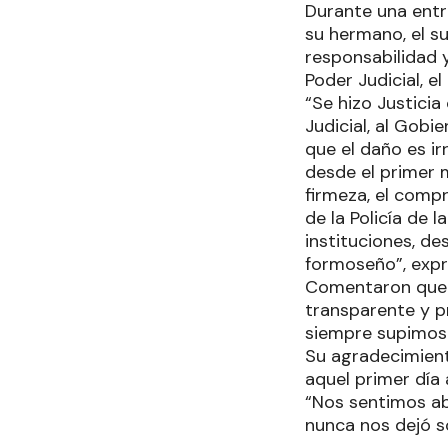
Durante una entre
su hermano, el s
responsabilidad 
Poder Judicial, el
“Se hizo Justici
Judicial, al Gobi
que el daño es ir
desde el primer 
firmeza, el comp
de la Policía de 
instituciones, d
formoseño”, exp
Comentaron que s
transparente y p
siempre supimos q
Su agradecimient
aquel primer día
“Nos sentimos ab
nunca nos dejó so