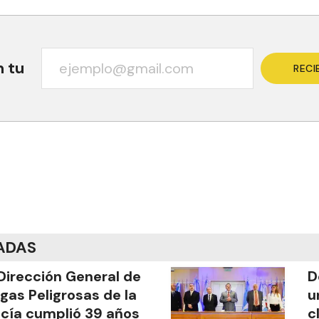
n tu
RECI
ADAS
Dirección General de
D
gas Peligrosas de la
u
icía cumplió 39 años
c