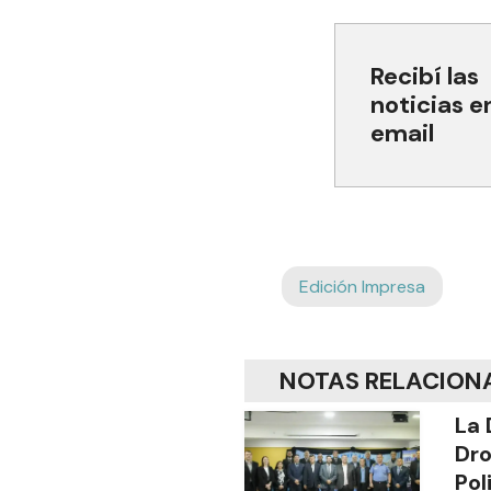
Recibí las
noticias e
email
Edición Impresa
NOTAS RELACION
La 
Dro
Pol