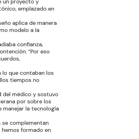
e un proyecto y
ctónico, emplazado en
oseño aplica de manera
omo modelo a la
adiaba confianza,
ontención. “Por eso
cuerdos,
n lo que contaban los
ellos tiempos no
d del médico y sostuvo
berana por sobre los
e manejar la tecnología
ués se complementan
os hemos formado en