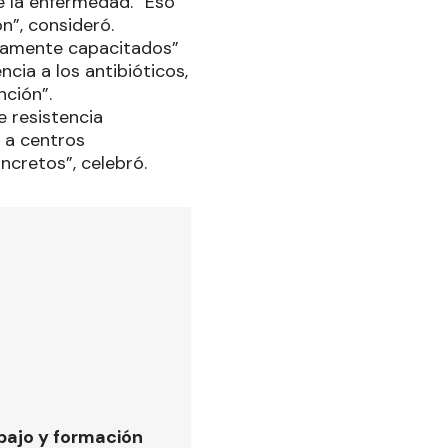
e la enfermedad. “Eso
ón”, consideró.
ltamente capacitados”
cia a los antibióticos,
nción”.
 resistencia
 a centros
ncretos”, celebró.
bajo y formación