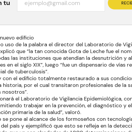
n tu
RECI
 nuevo edificio
o uso de la palabra el director del Laboratorio de Vig
explicó que “la tan conocida Gota de Leche fue el no
odas las instituciones que atendían la desnutrición y a
es en el siglo XIX”, luego “fue un dispensario de vías r
ial de tuberculosis”.
 con el edificio totalmente restaurado a sus condicion
 historia, por el cual transitaron profesionales de la s
s nosotros”.
onará el Laboratorio de Vigilancia Epidemiológica, co
rmitiendo trabajar en la prevención, el diagnóstico y el
ción primaria de la salud”, valoró.
 se pone al alcance de los formoseños con tecnologí
del país y ejemplificó que esto se refleja en la detec