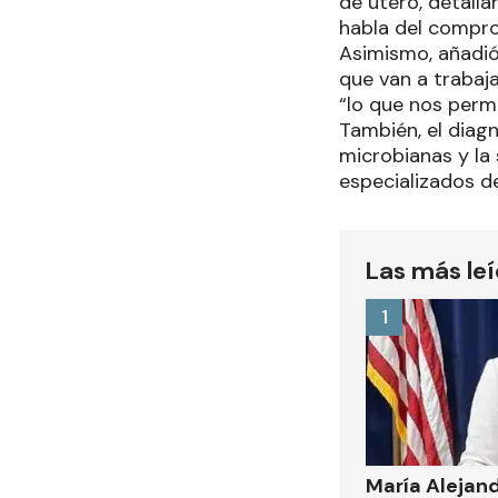
de útero, detall
habla del compro
Asimismo, añadió
que van a trabaja
“lo que nos perm
También, el diag
microbianas y la
especializados d
Las más le
1
María Alejand