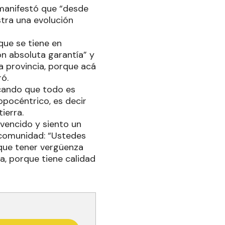
, manifestó que “desde
tra una evolución
que se tiene en
on absoluta garantía” y
ra provincia, porque acá
ró.
rcando que todo es
opocéntrico, es decir
tierra.
nvencido y siento un
 comunidad: “Ustedes
que tener vergüenza
, porque tiene calidad