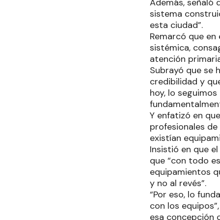
Además, señaló q
sistema construi
esta ciudad”.
Remarcó que en e
sistémica, consa
atención primaria
Subrayó que se h
credibilidad y q
hoy, lo seguimos
fundamentalmente
Y enfatizó en qu
profesionales de 
existían equipam
Insistió en que 
que “con todo est
equipamientos qu
y no al revés”.
“Por eso, lo fun
con los equipos”
esa concepción c