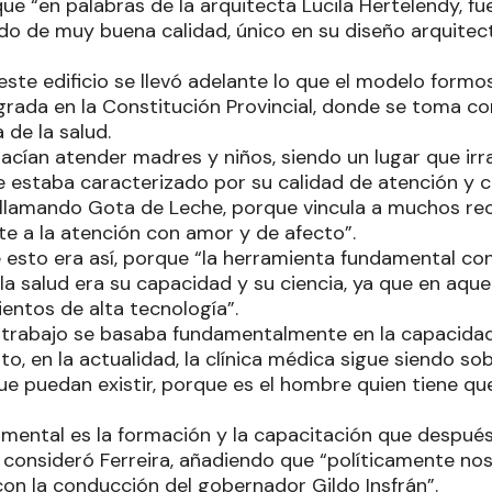
ue “en palabras de la arquitecta Lucila Hertelendy, fu
do de muy buena calidad, único en su diseño arquite
ste edificio se llevó adelante lo que el modelo form
grada en la Constitución Provincial, donde se toma c
 de la salud.
acían atender madres y niños, siendo un lugar que irr
ue estaba caracterizado por su calidad de atención y c
 llamando Gota de Leche, porque vincula a muchos re
 a la atención con amor y de afecto”.
e esto era así, porque “la herramienta fundamental co
la salud era su capacidad y su ciencia, ya que en aqu
ientos de alta tecnología”.
el trabajo se basaba fundamentalmente en la capacida
o, en la actualidad, la clínica médica sigue siendo so
e puedan existir, porque es el hombre quien tiene qu
damental es la formación y la capacitación que desp
, consideró Ferreira, añadiendo que “políticamente n
on la conducción del gobernador Gildo Insfrán”.