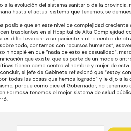
o a la evolución del sistema sanitario de la provincia
maria hasta el actual sistema que tenemos, se demues
s posible que en este nivel de complejidad creciente 
icen trasplantes en el Hospital de Alta Complejidad c
a es difícil evacuar a un paciente a otro centro de ot
 sobre todo, contamos con recursos humanos”, aseve
zo hincapié en que “nada de esto es casualidad”, ma
anificación que existe, que es parte de un modelo antr
líticas tienen como centro al hombre y mujer de esta 
 concluir, el jefe de Gabinete reflexionó que “estoy co
por todas las cosas que hemos logrado” y le dijo a la
mismo, porque como dice el Gobernador, no tenemos 
en Formosa tenemos el mejor sistema de salud pública
rró.