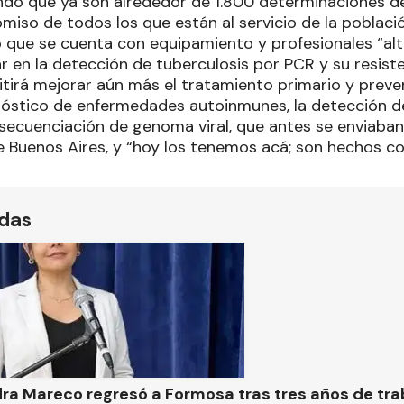
ando que ya son alrededor de 1.800 determinaciones d
miso de todos los que están al servicio de la poblaci
 que se cuenta con equipamiento y profesionales “a
r en la detección de tuberculosis por PCR y su resisten
itirá mejorar aún más el tratamiento primario y preve
nóstico de enfermedades autoinmunes, la detección de
 secuenciación de genoma viral, que antes se enviaban
e Buenos Aires, y “hoy los tenemos acá; son hechos co
ídas
ra Mareco regresó a Formosa tras tres años de tra