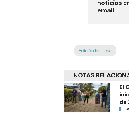
noticias e
email
Edición Impresa
NOTAS RELACION
El 
ini
de 
SO