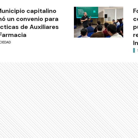
Municipio capitalino
F
mó un convenio para
c
cticas de Auxiliares
p
Farmacia
r
I
CIEDAD