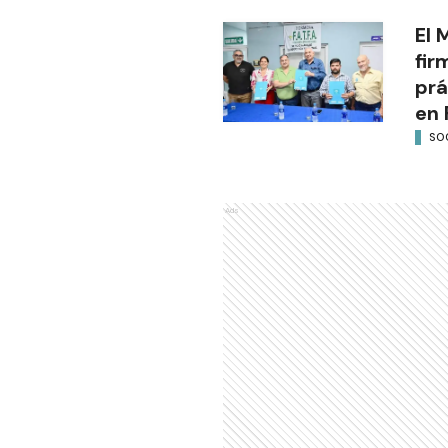
El 
fir
prá
en 
SO
Ads