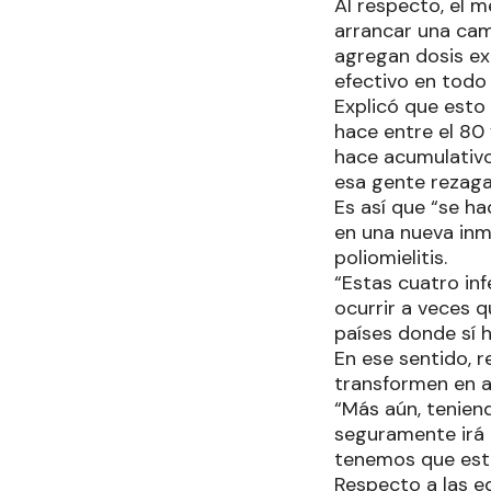
Al respecto, el m
arrancar una cam
agregan dosis e
efectivo en todo 
Explicó que esto
hace entre el 80
hace acumulativ
esa gente rezaga
Es así que “se ha
en una nueva inm
poliomielitis.
“Estas cuatro inf
ocurrir a veces 
países donde sí h
En ese sentido, 
transformen en a
“Más aún, tenien
seguramente irá a
tenemos que est
Respecto a las ed