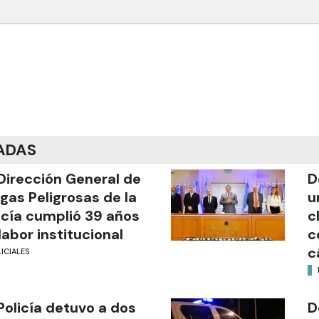
ADAS
Dirección General de
D
gas Peligrosas de la
u
icía cumplió 39 años
c
labor institucional
c
c
ICIALES
Policía detuvo a dos
D