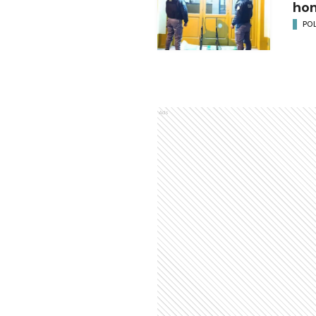
ho
POL
Ads