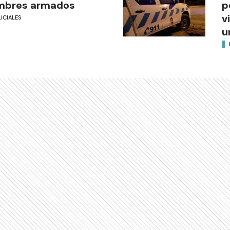
mbres armados
p
v
ICIALES
u