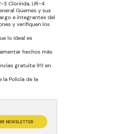
R-3 Clorinda, UR-4
General Güemes y sus
cargo e integrantes del
nes y verifiquen los
e lo ideal es
o lamentar hechos más
cias gratuita 911 en
a Policía de la
BIR NEWSLETTER