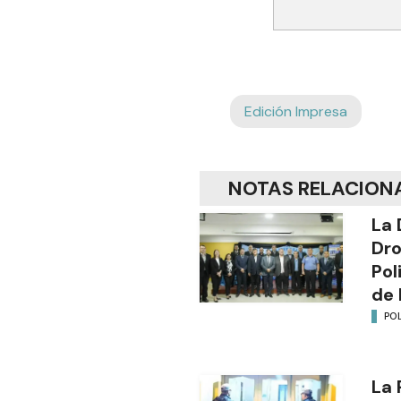
Edición Impresa
NOTAS RELACION
La 
Dro
Pol
de 
POL
La 