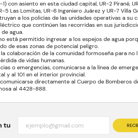
-1) con asiento en esta ciudad capital, UR-2 Pirané, U
R-5 Las Lomitas, UR-6 Ingeniero Juárez y UR-7 Villa 
truyan a los policías de las unidades operativas a su 
trico que continúen las recorridas en sus jurisdiccio
 de agua.
o está permitido ingresar a los espejos de agua porqu
do de esas zonas de potencial peligro.
ita la colaboración de la comunidad formoseña para n
érdida de vidas humanas.
cias o emergencias, comunicarse a la línea de emergen
l y al 101 en el interior provincial.
omunicarse directamente al Cuerpo de Bomberos de l
mosa al 4428-888.
n tu
RECI