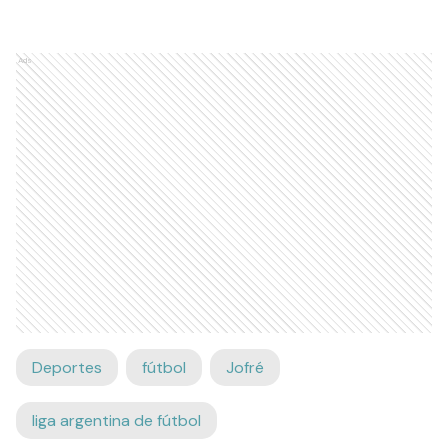
Ads
Deportes
fútbol
Jofré
liga argentina de fútbol