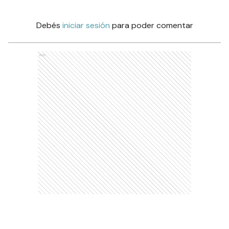
Debés
iniciar sesión
para poder comentar
Ads