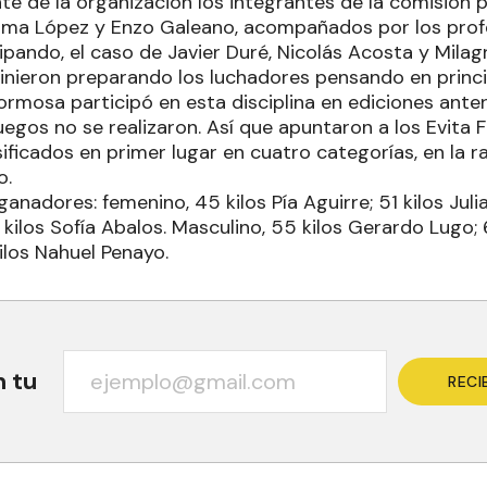
nte de la organización los integrantes de la comisión p
ima López y Enzo Galeano, acompañados por los prof
ipando, el caso de Javier Duré, Nicolás Acosta y Milagr
inieron preparando los luchadores pensando en princi
rmosa participó en esta disciplina en ediciones anter
egos no se realizaron. Así que apuntaron a los Evita 
sificados en primer lugar en cuatro categorías, en la 
o.
ganadores: femenino, 45 kilos Pía Aguirre; 51 kilos Jul
 kilos Sofía Abalos. Masculino, 55 kilos Gerardo Lugo;
ilos Nahuel Penayo.
n tu
RECI