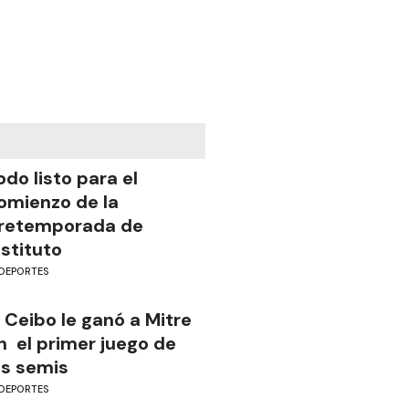
odo listo para el
omienzo de la
retemporada de
nstituto
DEPORTES
l Ceibo le ganó a Mitre
n el primer juego de
as semis
DEPORTES