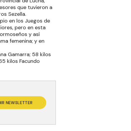
rovincial de Lucha,
esores que tuvieron a
os Sezella.
pio en los Juegos de
iores, pero en esta
Formoseños y así
rama femenina; y en
iana Gamarra; 58 kilos
 65 kilos Facundo
BIR NEWSLETTER