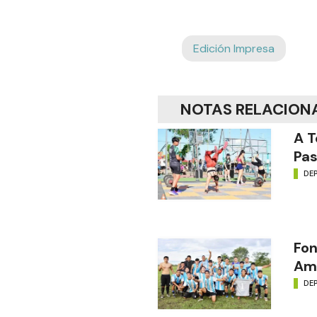
Edición Impresa
NOTAS RELACION
A T
Pas
DE
Fon
Amé
DE