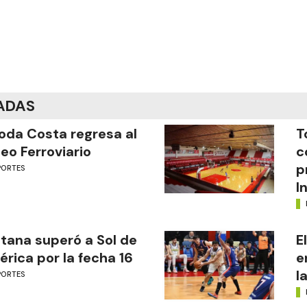
ADAS
oda Costa regresa al
T
eo Ferroviario
c
p
PORTES
I
tana superó a Sol de
E
rica por la fecha 16
e
l
PORTES