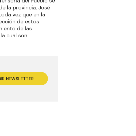
fensoría del Pueblo se
e la provincia, José
toda vez que en la
ección de estos
miento de las
la cual son
BIR NEWSLETTER