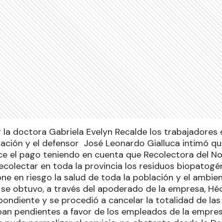
 la doctora Gabriela Evelyn Recalde los trabajadores 
tuación y el defensor José Leonardo Gialluca intimó q
e el pago teniendo en cuenta que Recolectora del Nort
ecolectar en toda la provincia los residuos biopatogé
ne en riesgo la salud de toda la población y el ambie
e obtuvo, a través del apoderado de la empresa, Héct
ndiente y se procedió a cancelar la totalidad de las 
an pendientes a favor de los empleados de la empres