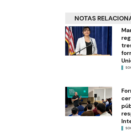
NOTAS RELACION
Mar
reg
tre
for
Uni
SO
For
cer
púb
res
Int
SO