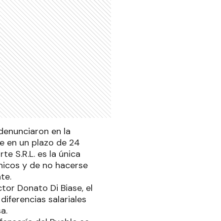
denunciaron en la
ue en un plazo de 24
e S.R.L. es la única
nicos y de no hacerse
nte.
or Donato Di Biase, el
diferencias salariales
a.