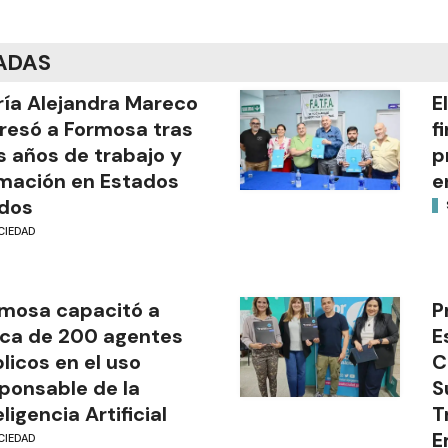
ADAS
ía Alejandra Mareco
E
resó a Formosa tras
f
s años de trabajo y
p
mación en Estados
e
dos
CIEDAD
mosa capacitó a
P
ca de 200 agentes
E
licos en el uso
C
ponsable de la
S
eligencia Artificial
T
E
CIEDAD