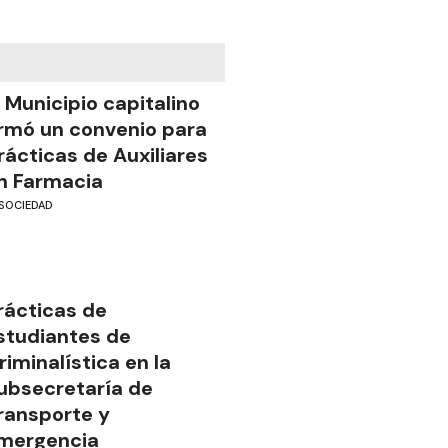
l Municipio capitalino
irmó un convenio para
rácticas de Auxiliares
n Farmacia
SOCIEDAD
rácticas de
studiantes de
riminalística en la
ubsecretaría de
ransporte y
mergencia