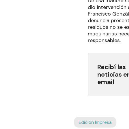
De esa manera se
dio intervención 
Francisco Gonzál
denuncia present
residuos no se e
maquinarias neces
responsables.
Recibí las
noticias e
email
Edición Impresa