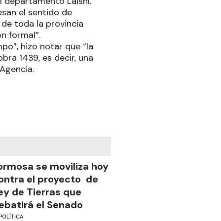
el departamento Laishí.
esan el sentido de
de toda la provincia
ón formal”.
po”, hizo notar que “la
ra 1439, es decir, una
 Agencia.
ormosa se moviliza hoy
ontra el proyecto de
ey de Tierras que
ebatirá el Senado
POLÍTICA