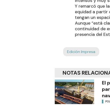
intensos y muy s
Y remarcó que la
equidad a partir
tengan un espaci
Aunque “está cla
continuidad de e
presencia del Est
Edición Impresa
NOTAS RELACION
El 
par
na
POL