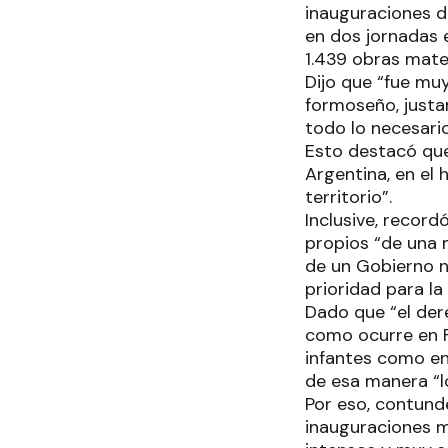
inauguraciones d
en dos jornadas 
1.439 obras mater
Dijo que “fue mu
formoseño, justa
todo lo necesari
Esto destacó que
Argentina, en el
territorio”.
Inclusive, recor
propios “de una 
de un Gobierno n
prioridad para la
Dado que “el der
como ocurre en F
infantes como en 
de esa manera “l
Por eso, contunde
inauguraciones m