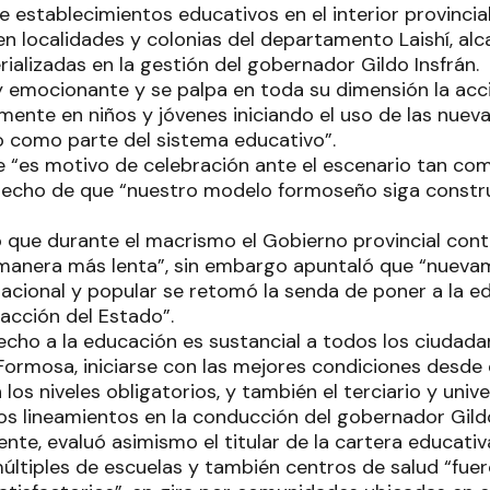
e establecimientos educativos en el interior provincia
en localidades y colonias del departamento Laishí, a
ializadas en la gestión del gobernador Gildo Insfrán.
y emocionante y se palpa en toda su dimensión la acc
mente en niños y jóvenes iniciando el uso de las nueva
o como parte del sistema educativo”.
 “es motivo de celebración ante el escenario tan comp
 hecho de que “nuestro modelo formoseño siga constr
dó que durante el macrismo el Gobierno provincial con
manera más lenta”, sin embargo apuntaló que “nueva
acional y popular se retomó la senda de poner a la 
 acción del Estado”.
echo a la educación es sustancial a todos los ciudad
ormosa, iniciarse con las mejores condiciones desde 
los niveles obligatorios, y también el terciario y unive
os lineamientos en la conducción del gobernador Gildo
nte, evaluó asimismo el titular de la cartera educativ
últiples de escuelas y también centros de salud “fue