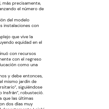
l, más precisamente,
lcanzando el número de
ión del modelo
s instalaciones con
lejo que vive la
uyendo equidad en el
tinuó con recursos
mente con el regreso
educación como una
anos y debe entonces,
el mismo jardín de
rsitario”, siguiéndose
 Insfrán”, robusteció.
a que las últimas
ron dos días muy