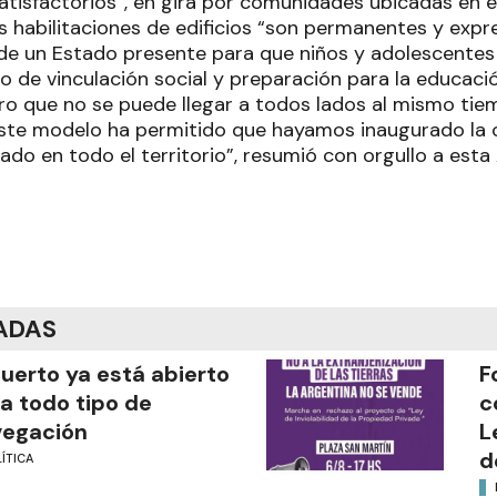
atisfactorios”, en gira por comunidades ubicadas en 
s habilitaciones de edificios “son permanentes y expr
 de un Estado presente para que niños y adolescentes 
o de vinculación social y preparación para la educaci
ro que no se puede llegar a todos lados al mismo tiem
ste modelo ha permitido que hayamos inaugurado la ob
ado en todo el territorio”, resumió con orgullo a esta
ADAS
puerto ya está abierto
F
a todo tipo de
c
vegación
L
d
ÍTICA