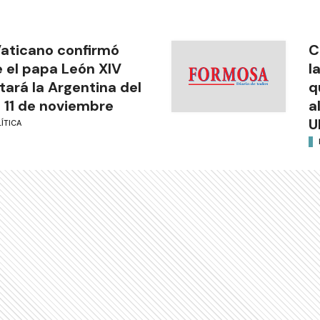
Vaticano confirmó
C
 el papa León XIV
l
itará la Argentina del
q
l 11 de noviembre
a
U
ÍTICA