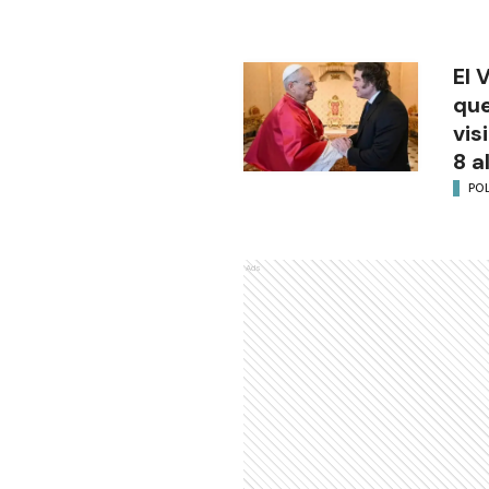
El 
que
vis
8 a
POL
Ads