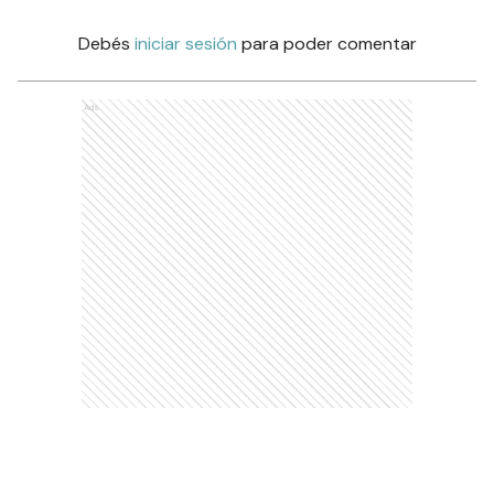
Debés
iniciar sesión
para poder comentar
Ads