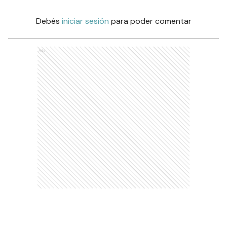
Debés
iniciar sesión
para poder comentar
Ads