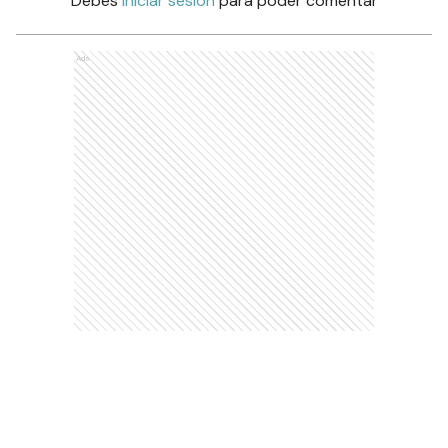
Debés
iniciar sesión
para poder comentar
Ads