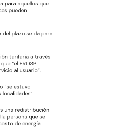
ta para aquellos que
nces pueden
n del plazo se da para
ón tarifaria a través
ó que “el EROSP
icio al usuario”.
mo “se estuvo
 localidades”.
s una redistribución
ella persona que se
costo de energía