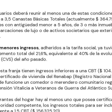
suarios deberá reunir al menos una de estas condicion
a 3,5 Canastas Básicas Totales (actualmente $ 364.758
s con antigüedad menor a 5 años, de 3 o más inmueb
rcaciones de lujo o de activos societarios que exter
.
 menores ingresos
, adheridos a la tarifa social, ya tu
mento total del 21,6%, equivalente al 40% de la evolu
l (CVS) del año pasado.
sta franja tienen ingresos inferiores a una CBT ($ 104.
ertificado de vivienda del Renabap (Registro Nacional 
de funcione un comedor o merendero comunitario reg
nsión Vitalicia a Veteranos de Guerra del Atlántico Su
egrantes del hogar hay al menos uno que posea certifi
ridad competente, los ingresos totales para ser inclui
lente a 1,5 CBT ($ 156.325,20).