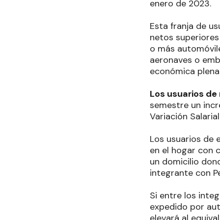
enero de 2023.
Esta franja de u
netos superiores 
o más automóvile
aeronaves o emba
económica plena
Los usuarios de
semestre un incre
Variación Salaria
Los usuarios de e
en el hogar con c
un domicilio don
integrante con Pe
Si entre los int
expedido por auto
elevará al equiva