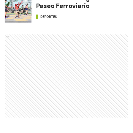
Paseo Ferroviario
DEPORTES
Ads