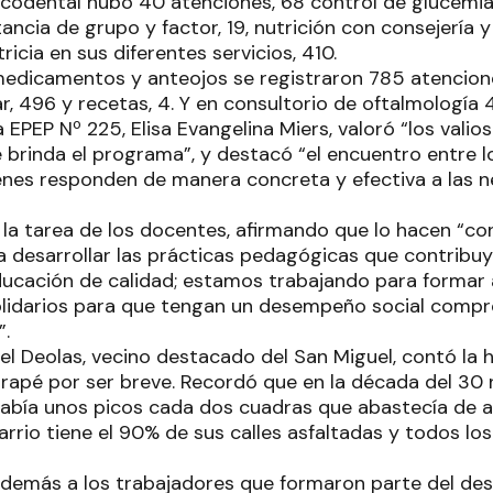
codental hubo 40 atenciones, 68 control de glucemia
ncia de grupo y factor, 19, nutrición con consejería y 
ricia en sus diferentes servicios, 410.
medicamentos y anteojos se registraron 785 atencione
r, 496 y recetas, 4. Y en consultorio de oftalmología
a EPEP Nº 225, Elisa Evangelina Miers, valoró “los valio
 brinda el programa”, y destacó “el encuentro entre lo
ienes responden de manera concreta y efectiva a las 
 la tarea de los docentes, afirmando que lo hacen “co
desarrollar las prácticas pedagógicas que contribuye
ucación de calidad; estamos trabajando para formar
olidarios para que tengan un desempeño social comp
”.
el Deolas, vecino destacado del San Miguel, contó la his
apé por ser breve. Recordó que en la década del 30 
 había unos picos cada dos cuadras que abastecía de a
rrio tiene el 90% de sus calles asfaltadas y todos los 
demás a los trabajadores que formaron parte del desar