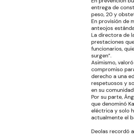
En prevención bu
entrega de consta
peso, 20 y obstet
En provisión de 
anteojos estánda
La directora de l
prestaciones que
funcionarios, qu
surgen”.
Asimismo, valoró
compromiso para 
derecho a una ed
respetuosos y s
en su comunidad
Por su parte, Áng
que denominó Kar
eléctrica y solo
actualmente el ba
Deolas recordó a