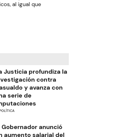
os, al igual que
a Justicia profundiza la
nvestigación contra
asualdo y avanza con
na serie de
mputaciones
POLÍTICA
l Gobernador anunció
n aumento salarial del