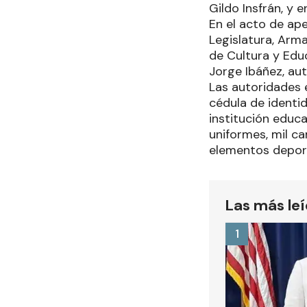
Gildo Insfrán, y 
En el acto de ape
Legislatura, Arma
de Cultura y Educ
Jorge Ibáñez, au
Las autoridades 
cédula de identid
institución educa
uniformes, mil ca
elementos deport
Las más le
1