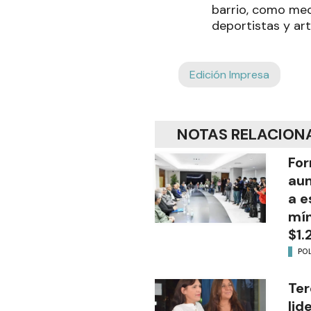
barrio, como mec
deportistas y art
Edición Impresa
NOTAS RELACION
For
aum
a e
mín
$1.
POL
Ter
lid