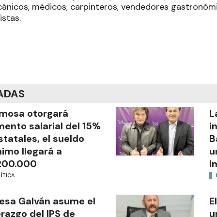
ánicos, médicos, carpinteros, vendedores gastronómic
istas.
ADAS
mosa otorgará
L
ento salarial del 15%
i
statales, el sueldo
B
imo llegará a
u
200.000
i
ÍTICA
esa Galván asume el
E
erazgo del IPS de
u