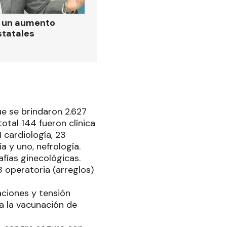
ó un aumento
statales
ue se brindaron 2.627
otal 144 fueron clínica
 cardiología, 23
a y uno, nefrología.
afías ginecológicas.
8 operatoria (arreglos)
aciones y tensión
 a la vacunación de