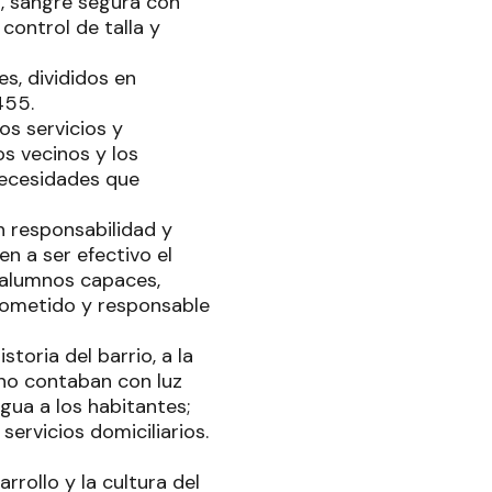
, sangre segura con
control de talla y
s, divididos en
 455.
sos servicios y
s vecinos y los
necesidades que
n responsabilidad y
n a ser efectivo el
 alumnos capaces,
rometido y responsable
toria del barrio, a la
no contaban con luz
gua a los habitantes;
servicios domiciliarios.
rollo y la cultura del