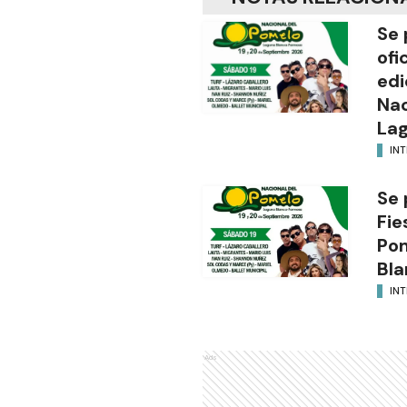
Se 
ofi
edi
Nac
Lag
INT
Se 
Fie
Po
Bla
INT
Ads