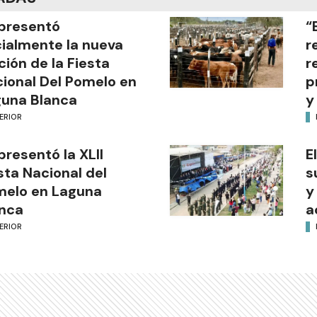
presentó
“
cialmente la nueva
r
ción de la Fiesta
r
ional Del Pomelo en
p
una Blanca
y
ERIOR
presentó la XLII
E
sta Nacional del
s
melo en Laguna
y
nca
a
ERIOR