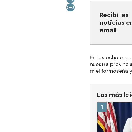
Recibí las
noticias e
email
En los ocho encu
nuestra provincia
miel formoseña y 
Las más le
1