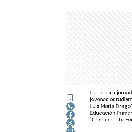
Ads
La tercera jornad
jóvenes estudiant
Luis María Drago”
Educación Primari
"Comandante Fon