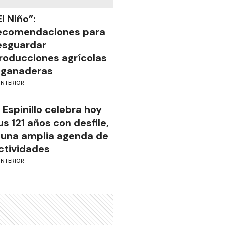
El Niño”:
ecomendaciones para
esguardar
roducciones agrícolas
 ganaderas
INTERIOR
l Espinillo celebra hoy
us 121 años con desfile,
 una amplia agenda de
ctividades
INTERIOR