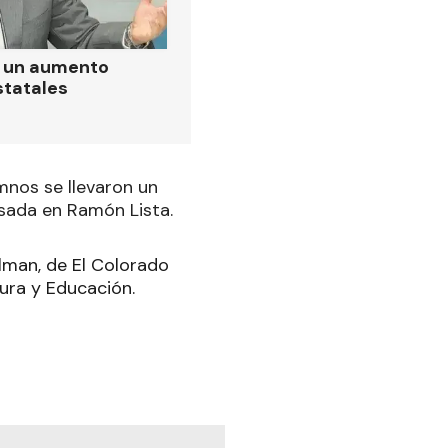
ó un aumento
statales
mnos se llevaron un
asada en Ramón Lista.
lman, de El Colorado
tura y Educación.