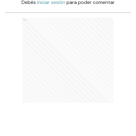
Debés
iniciar sesión
para poder comentar
Ads