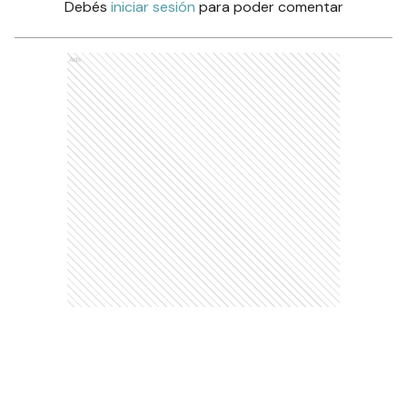
Debés
iniciar sesión
para poder comentar
Ads