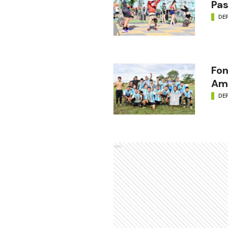
Pas
DE
Fon
Amé
DE
Ads