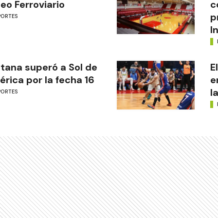
eo Ferroviario
c
p
PORTES
I
tana superó a Sol de
E
rica por la fecha 16
e
l
PORTES