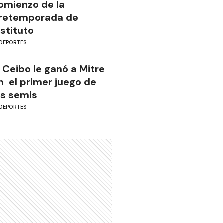
omienzo de la
retemporada de
nstituto
DEPORTES
l Ceibo le ganó a Mitre
n el primer juego de
as semis
DEPORTES