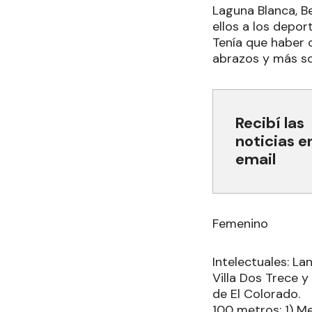
Laguna Blanca, B
ellos a los depor
Tenía que haber c
abrazos y más so
Recibí las
noticias e
email
Femenino
Intelectuales: La
Villa Dos Trece y
de El Colorado.
100 metros: 1) M