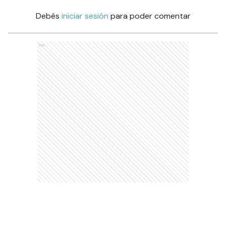
Debés
iniciar sesión
para poder comentar
Ads