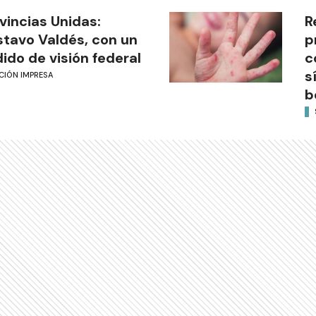
vincias Unidas:
R
tavo Valdés, con un
p
ido de visión federal
c
s
CIÓN IMPRESA
b