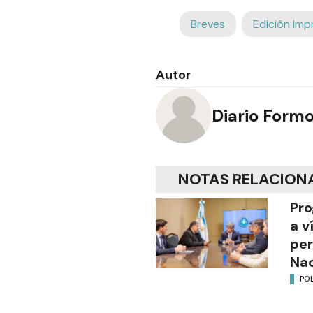
Breves
Edición Imp
Autor
Diario Form
NOTAS RELACION
Pro
a v
per
Nac
POL