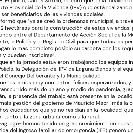
El Espinillo, Carlos Sotelo, celebró que en la localidad
tuto Provincial de la Vivienda (IPV) que está realizando
ser beneficiarios de las viviendas sociales.
nformó que “ya se creó la ordenanza municipal, a través
,2 hectáreas para la construcción de estas viviendas;
ando entre el Departamento de Acción Social de la Mun
te, la Policía y el Registro Civil para que todas las p
gan lo más completo posible su carpeta con los requ
 y puedan inscribirse”.
ue en la jornada estuvieron trabajando los equipos in
 Policía, la Delegación del IPV de Laguna Blanca y el eq
l Concejo Deliberante y la Municipalidad.
ue “estamos muy contentos, felices, esperanzados, y 
ranscurrido más de un año y medio de pandemia, graci
n, la presencia del trabajo está presente en la localid
mala gestión del gobierno de Mauricio Macri, más la 
hos ciudadanos que ya no residían en la localidad, qu
on tanto a la zona urbana como a la rural.
 –agregó- hemos tenido un gran crecimiento en nuestr
ica del ingreso familiar de emergencia (IFE) generó u