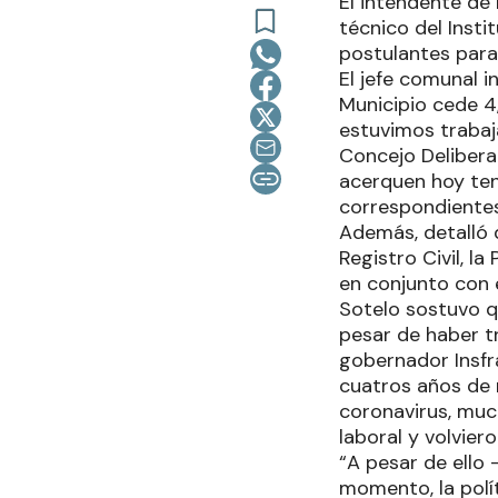
El intendente de 
técnico del Insti
postulantes para 
El jefe comunal i
Municipio cede 4
estuvimos trabaj
Concejo Deliberan
acerquen hoy ten
correspondientes
Además, detalló q
Registro Civil, la
en conjunto con e
Sotelo sostuvo q
pesar de haber t
gobernador Insfrá
cuatros años de 
coronavirus, muc
laboral y volvier
“A pesar de ello
momento, la polít