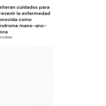
eiteran cuidados para
revenir la enfermedad
onocida como
índrome mano-ano-
oca
SOCIEDAD