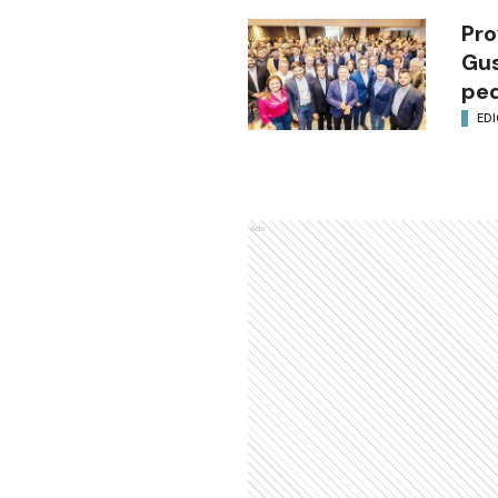
Pro
Gus
ped
EDI
Ads