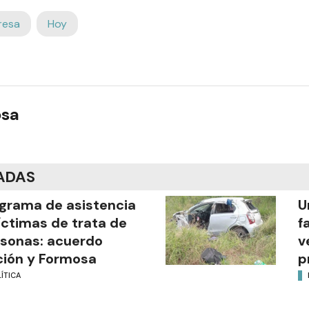
resa
Hoy
osa
ADAS
grama de asistencia
U
íctimas de trata de
f
sonas: acuerdo
v
ión y Formosa
p
ÍTICA