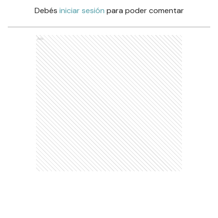
Debés
iniciar sesión
para poder comentar
Ads