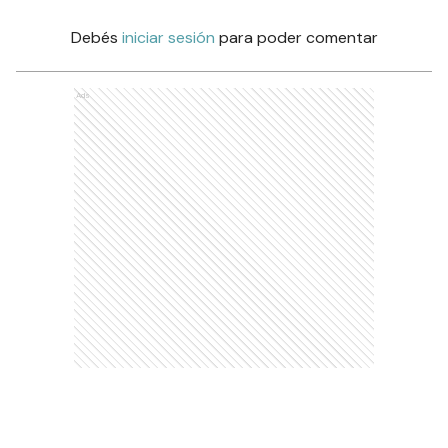
Debés
iniciar sesión
para poder comentar
Ads